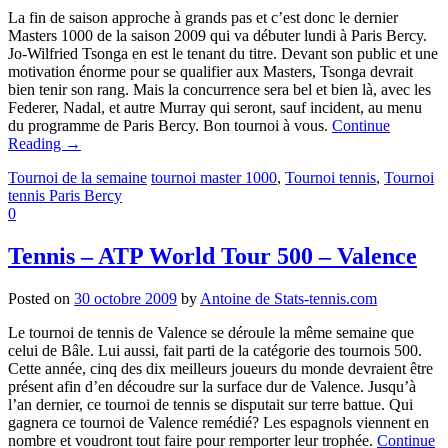
La fin de saison approche à grands pas et c’est donc le dernier
Masters 1000 de la saison 2009 qui va débuter lundi à Paris Bercy.
Jo-Wilfried Tsonga en est le tenant du titre. Devant son public et une
motivation énorme pour se qualifier aux Masters, Tsonga devrait
bien tenir son rang. Mais la concurrence sera bel et bien là, avec les
Federer, Nadal, et autre Murray qui seront, sauf incident, au menu
du programme de Paris Bercy. Bon tournoi à vous.
Continue
Reading
→
Tournoi de la semaine
tournoi master 1000
,
Tournoi tennis
,
Tournoi
tennis Paris Bercy
0
Tennis – ATP World Tour 500 – Valence
Posted on
30 octobre 2009
by
Antoine de Stats-tennis.com
Le tournoi de tennis de Valence se déroule la même semaine que
celui de Bâle. Lui aussi, fait parti de la catégorie des tournois 500.
Cette année, cinq des dix meilleurs joueurs du monde devraient être
présent afin d’en découdre sur la surface dur de Valence. Jusqu’à
l’an dernier, ce tournoi de tennis se disputait sur terre battue. Qui
gagnera ce tournoi de Valence remédié? Les espagnols viennent en
nombre et voudront tout faire pour remporter leur trophée.
Continue