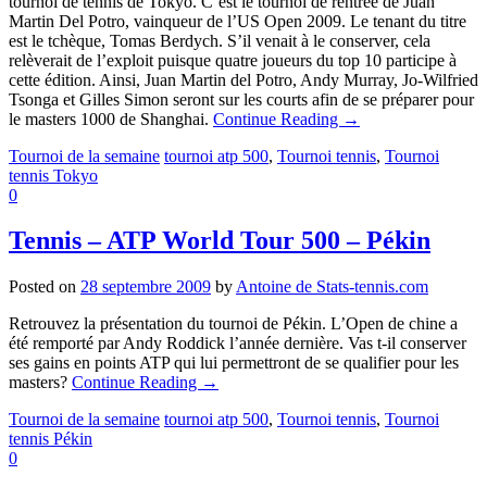
tournoi de tennis de Tokyo. C’est le tournoi de rentrée de Juan
Martin Del Potro, vainqueur de l’US Open 2009. Le tenant du titre
est le tchèque, Tomas Berdych. S’il venait à le conserver, cela
relèverait de l’exploit puisque quatre joueurs du top 10 participe à
cette édition. Ainsi, Juan Martin del Potro, Andy Murray, Jo-Wilfried
Tsonga et Gilles Simon seront sur les courts afin de se préparer pour
le masters 1000 de Shanghai.
Continue Reading
→
Tournoi de la semaine
tournoi atp 500
,
Tournoi tennis
,
Tournoi
tennis Tokyo
0
Tennis – ATP World Tour 500 – Pékin
Posted on
28 septembre 2009
by
Antoine de Stats-tennis.com
Retrouvez la présentation du tournoi de Pékin. L’Open de chine a
été remporté par Andy Roddick l’année dernière. Vas t-il conserver
ses gains en points ATP qui lui permettront de se qualifier pour les
masters?
Continue Reading
→
Tournoi de la semaine
tournoi atp 500
,
Tournoi tennis
,
Tournoi
tennis Pékin
0