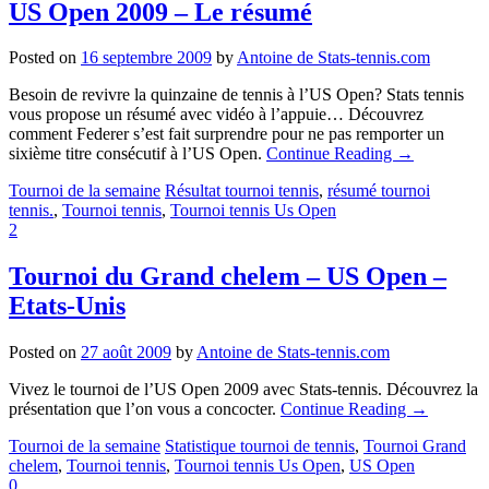
US Open 2009 – Le résumé
Posted on
16 septembre 2009
by
Antoine de Stats-tennis.com
Besoin de revivre la quinzaine de tennis à l’US Open? Stats tennis
vous propose un résumé avec vidéo à l’appuie… Découvrez
comment Federer s’est fait surprendre pour ne pas remporter un
sixième titre consécutif à l’US Open.
Continue Reading
→
Tournoi de la semaine
Résultat tournoi tennis
,
résumé tournoi
tennis.
,
Tournoi tennis
,
Tournoi tennis Us Open
2
Tournoi du Grand chelem – US Open –
Etats-Unis
Posted on
27 août 2009
by
Antoine de Stats-tennis.com
Vivez le tournoi de l’US Open 2009 avec Stats-tennis. Découvrez la
présentation que l’on vous a concocter.
Continue Reading
→
Tournoi de la semaine
Statistique tournoi de tennis
,
Tournoi Grand
chelem
,
Tournoi tennis
,
Tournoi tennis Us Open
,
US Open
0