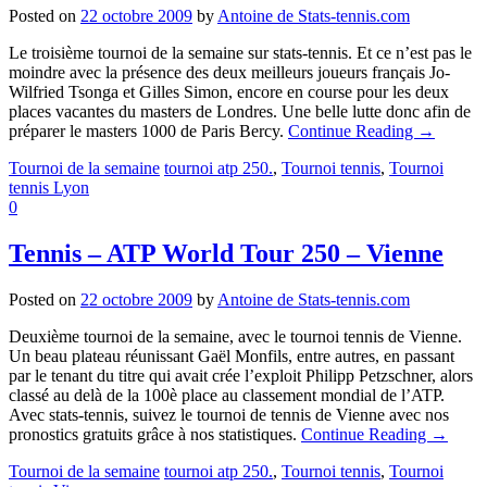
Posted on
22 octobre 2009
by
Antoine de Stats-tennis.com
Le troisième tournoi de la semaine sur stats-tennis. Et ce n’est pas le
moindre avec la présence des deux meilleurs joueurs français Jo-
Wilfried Tsonga et Gilles Simon, encore en course pour les deux
places vacantes du masters de Londres. Une belle lutte donc afin de
préparer le masters 1000 de Paris Bercy.
Continue Reading
→
Tournoi de la semaine
tournoi atp 250.
,
Tournoi tennis
,
Tournoi
tennis Lyon
0
Tennis – ATP World Tour 250 – Vienne
Posted on
22 octobre 2009
by
Antoine de Stats-tennis.com
Deuxième tournoi de la semaine, avec le tournoi tennis de Vienne.
Un beau plateau réunissant Gaël Monfils, entre autres, en passant
par le tenant du titre qui avait crée l’exploit Philipp Petzschner, alors
classé au delà de la 100è place au classement mondial de l’ATP.
Avec stats-tennis, suivez le tournoi de tennis de Vienne avec nos
pronostics gratuits grâce à nos statistiques.
Continue Reading
→
Tournoi de la semaine
tournoi atp 250.
,
Tournoi tennis
,
Tournoi