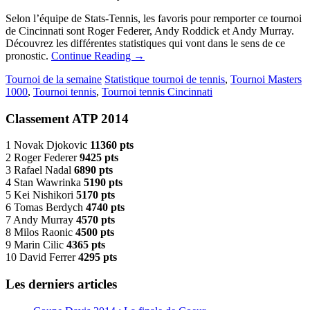
Selon l’équipe de Stats-Tennis, les favoris pour remporter ce tournoi
de Cincinnati sont Roger Federer, Andy Roddick et Andy Murray.
Découvrez les différentes statistiques qui vont dans le sens de ce
pronostic.
Continue Reading
→
Tournoi de la semaine
Statistique tournoi de tennis
,
Tournoi Masters
1000
,
Tournoi tennis
,
Tournoi tennis Cincinnati
Classement ATP 2014
1 Novak Djokovic
11360 pts
2 Roger Federer
9425 pts
3 Rafael Nadal
6890 pts
4 Stan Wawrinka
5190 pts
5 Kei Nishikori
5170 pts
6 Tomas Berdych
4740 pts
7 Andy Murray
4570 pts
8 Milos Raonic
4500 pts
9 Marin Cilic
4365 pts
10 David Ferrer
4295 pts
Les derniers articles