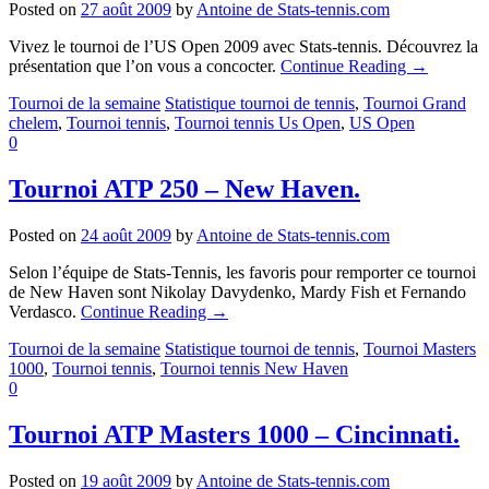
Posted on
27 août 2009
by
Antoine de Stats-tennis.com
Vivez le tournoi de l’US Open 2009 avec Stats-tennis. Découvrez la
présentation que l’on vous a concocter.
Continue Reading
→
Tournoi de la semaine
Statistique tournoi de tennis
,
Tournoi Grand
chelem
,
Tournoi tennis
,
Tournoi tennis Us Open
,
US Open
0
Tournoi ATP 250 – New Haven.
Posted on
24 août 2009
by
Antoine de Stats-tennis.com
Selon l’équipe de Stats-Tennis, les favoris pour remporter ce tournoi
de New Haven sont Nikolay Davydenko, Mardy Fish et Fernando
Verdasco.
Continue Reading
→
Tournoi de la semaine
Statistique tournoi de tennis
,
Tournoi Masters
1000
,
Tournoi tennis
,
Tournoi tennis New Haven
0
Tournoi ATP Masters 1000 – Cincinnati.
Posted on
19 août 2009
by
Antoine de Stats-tennis.com