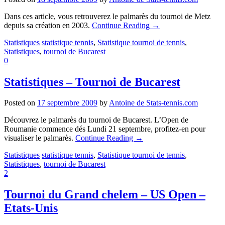
Dans ces article, vous retrouverez le palmarès du tournoi de Metz
depuis sa création en 2003.
Continue Reading
→
Statistiques
statistique tennis
,
Statistique tournoi de tennis
,
Statistiques
,
tournoi de Bucarest
0
Statistiques – Tournoi de Bucarest
Posted on
17 septembre 2009
by
Antoine de Stats-tennis.com
Découvrez le palmarès du tournoi de Bucarest. L’Open de
Roumanie commence dés Lundi 21 septembre, profitez-en pour
visualiser le palmarès.
Continue Reading
→
Statistiques
statistique tennis
,
Statistique tournoi de tennis
,
Statistiques
,
tournoi de Bucarest
2
Tournoi du Grand chelem – US Open –
Etats-Unis