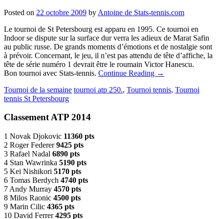
Posted on
22 octobre 2009
by
Antoine de Stats-tennis.com
Le tournoi de St Petersbourg est apparu en 1995. Ce tournoi en
Indoor se dispute sur la surface dur verra les adieux de Marat Safin
au public russe. De grands moments d’émotions et de nostalgie sont
à prévoir. Concernant, le jeu, il n’est pas attendu de tête d’affiche, la
tête de série numéro 1 devrait être le roumain Victor Hanescu.
Bon tournoi avec Stats-tennis.
Continue Reading
→
Tournoi de la semaine
tournoi atp 250.
,
Tournoi tennis
,
Tournoi
tennis St Petersbourg
Classement ATP 2014
1 Novak Djokovic
11360 pts
2 Roger Federer
9425 pts
3 Rafael Nadal
6890 pts
4 Stan Wawrinka
5190 pts
5 Kei Nishikori
5170 pts
6 Tomas Berdych
4740 pts
7 Andy Murray
4570 pts
8 Milos Raonic
4500 pts
9 Marin Cilic
4365 pts
10 David Ferrer
4295 pts