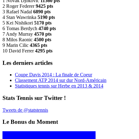
1 Novak Djokovic
11360 pts
2 Roger Federer
9425 pts
3 Rafael Nadal
6890 pts
4 Stan Wawrinka
5190 pts
5 Kei Nishikori
5170 pts
6 Tomas Berdych
4740 pts
7 Andy Murray
4570 pts
8 Milos Raonic
4500 pts
9 Marin Cilic
4365 pts
10 David Ferrer
4295 pts
Les derniers articles
Coupe Davis 2014 : La finale de Coeur
Classement ATP 2014 sur dur Nord-Américain
Statistiques tennis sur Herbe en 2013 & 2014
Stats Tennis sur Twitter !
Tweets de @statstennis
Le Bonus du Moment