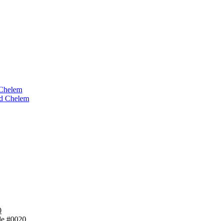
 Chelem
nd Chelem
0
ode #0020