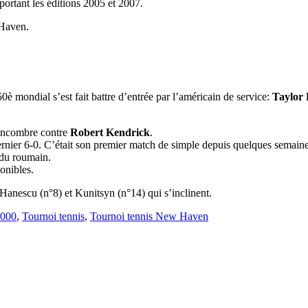
portant les éditions 2005 et 2007.
Haven.
 50è mondial s’est fait battre d’entrée par l’américain de service:
Taylor
encombre contre
Robert Kendrick
.
dernier 6-0. C’était son premier match de simple depuis quelques semaine.
e du roumain.
onibles.
t Hanescu (n°8) et Kunitsyn (n°14) qui s’inclinent.
1000
,
Tournoi tennis
,
Tournoi tennis New Haven