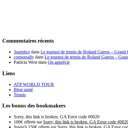
Commentaires récents
3surplice
dans
Le tournoi de tennis de Roland Garros – Grand
corporeally
dans
Le tournoi de tennis de Roland Garros – Gra
Patricia West
dans
On apprécie
Liens
ATP WORLD TOUR
Blog santé
Tennis
Les bonus des bookmakers
Sorry, this link is broken. GA Error code #0020
100€ offerts sur
Sorry, this link is broken. GA Error code #002
Jusqu'à 150€ offerts sur
Sorry, this link is broken. GA Error c