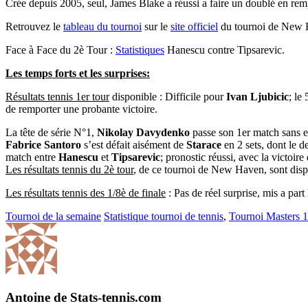
Crée depuis 2005, seul, James Blake a réussi a faire un doublé en rem
Retrouvez le
tableau du tournoi
sur le
site officiel
du tournoi de New 
Face à Face du 2è Tour :
Statistiques
Hanescu contre Tipsarevic.
Les temps forts et les surprises:
Résultats tennis 1er tour
disponible : Difficile pour
Ivan Ljubicic
; le
de remporter une probante victoire.
La tête de série N°1,
Nikolay Davydenko
passe son 1er match sans 
Fabrice Santoro
s’est défait aisément de
Starace
en 2 sets, dont le 
match entre
Hanescu
et
Tipsarevic
; pronostic réussi, avec la victoir
Les résultats tennis du 2è tour
, de ce tournoi de New Haven, sont disp
Les résultats tennis des 1/8è de finale
: Pas de réel surprise, mis a par
Tournoi de la semaine
Statistique tournoi de tennis
,
Tournoi Masters 
Antoine de Stats-tennis.com