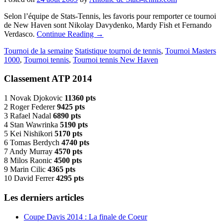
Selon l’équipe de Stats-Tennis, les favoris pour remporter ce tournoi
de New Haven sont Nikolay Davydenko, Mardy Fish et Fernando
Verdasco.
Continue Reading
→
Tournoi de la semaine
Statistique tournoi de tennis
,
Tournoi Masters
1000
,
Tournoi tennis
,
Tournoi tennis New Haven
Classement ATP 2014
1 Novak Djokovic
11360 pts
2 Roger Federer
9425 pts
3 Rafael Nadal
6890 pts
4 Stan Wawrinka
5190 pts
5 Kei Nishikori
5170 pts
6 Tomas Berdych
4740 pts
7 Andy Murray
4570 pts
8 Milos Raonic
4500 pts
9 Marin Cilic
4365 pts
10 David Ferrer
4295 pts
Les derniers articles
Coupe Davis 2014 : La finale de Coeur