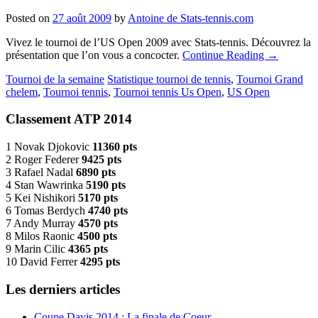
Posted on
27 août 2009
by
Antoine de Stats-tennis.com
Vivez le tournoi de l’US Open 2009 avec Stats-tennis. Découvrez la
présentation que l’on vous a concocter.
Continue Reading
→
Tournoi de la semaine
Statistique tournoi de tennis
,
Tournoi Grand
chelem
,
Tournoi tennis
,
Tournoi tennis Us Open
,
US Open
Classement ATP 2014
1 Novak Djokovic
11360 pts
2 Roger Federer
9425 pts
3 Rafael Nadal
6890 pts
4 Stan Wawrinka
5190 pts
5 Kei Nishikori
5170 pts
6 Tomas Berdych
4740 pts
7 Andy Murray
4570 pts
8 Milos Raonic
4500 pts
9 Marin Cilic
4365 pts
10 David Ferrer
4295 pts
Les derniers articles
Coupe Davis 2014 : La finale de Coeur