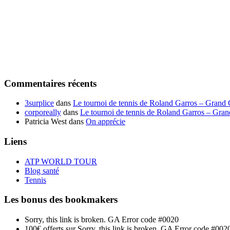
Commentaires récents
3surplice
dans
Le tournoi de tennis de Roland Garros – Grand
corporeally
dans
Le tournoi de tennis de Roland Garros – Gra
Patricia West
dans
On apprécie
Liens
ATP WORLD TOUR
Blog santé
Tennis
Les bonus des bookmakers
Sorry, this link is broken. GA Error code #0020
100€ offerts sur
Sorry, this link is broken. GA Error code #002