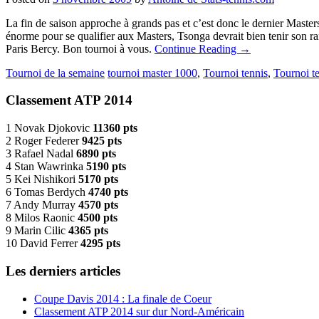
La fin de saison approche à grands pas et c’est donc le dernier Master
énorme pour se qualifier aux Masters, Tsonga devrait bien tenir son ra
Paris Bercy. Bon tournoi à vous.
Continue Reading
→
Tournoi de la semaine
tournoi master 1000
,
Tournoi tennis
,
Tournoi t
Classement ATP 2014
1 Novak Djokovic
11360 pts
2 Roger Federer
9425 pts
3 Rafael Nadal
6890 pts
4 Stan Wawrinka
5190 pts
5 Kei Nishikori
5170 pts
6 Tomas Berdych
4740 pts
7 Andy Murray
4570 pts
8 Milos Raonic
4500 pts
9 Marin Cilic
4365 pts
10 David Ferrer
4295 pts
Les derniers articles
Coupe Davis 2014 : La finale de Coeur
Classement ATP 2014 sur dur Nord-Américain