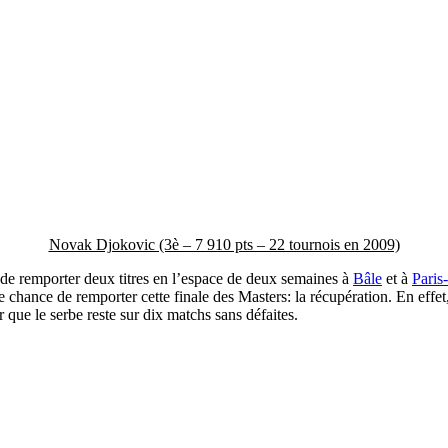
Novak Djokovic (3è – 7 910 pts – 22 tournois en 2009)
de remporter deux titres en l’espace de deux semaines à
Bâle
et à
Paris
e chance de remporter cette finale des Masters: la récupération. En effet
 que le serbe reste sur dix matchs sans défaites.