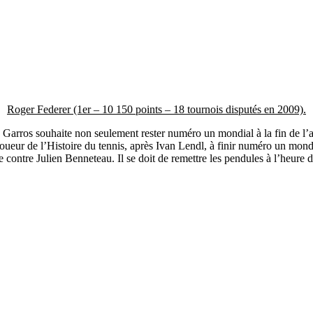
Roger Federer (1er – 10 150 points – 18 tournois disputés en 2009).
arros souhaite non seulement rester numéro un mondial à la fin de l’ann
e joueur de l’Histoire du tennis, après Ivan Lendl, à finir numéro un mo
ce contre Julien Benneteau. Il se doit de remettre les pendules à l’heure d