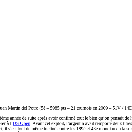
uan Martin del Potro (5è – 5985 pts – 21 tournois en 2009 – 51V / 14
ième année de suite après avoir confirmé tout le bien qu’on pensait de lui
er à l’
US Open
. Avant cet exploit, l’argentin avait remporté deux ti
t, il s’est tout de même incliné contre les 189è et 43è mondiaux à la so