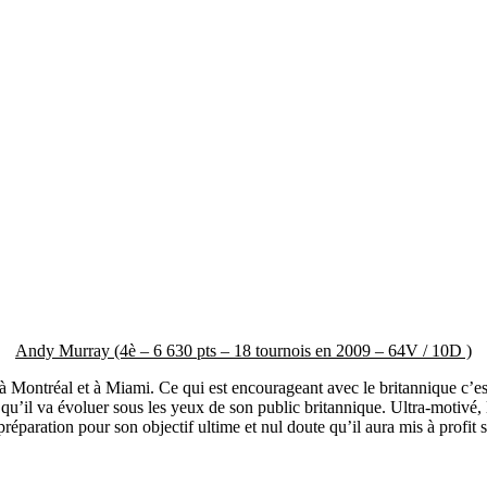
Andy Murray (4è – 6 630 pts – 18 tournois en 2009 – 64V / 10D )
Montréal et à Miami. Ce qui est encourageant avec le britannique c’est 
’il va évoluer sous les yeux de son public britannique. Ultra-motivé, l
préparation pour son objectif ultime et nul doute qu’il aura mis à profit 