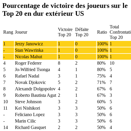
Pourcentage de victoire des joueurs sur le
Top 20 en dur extérieur US
Total
Victoire
Défaite
Rang
Joueur
Ratio
Confrontat
Top 20
Top 20
Top 20
1
Jerzy Janowicz
1
0
100%
1
-
Stan Wawrinka
1
0
100%
1
-
Nicolas Mahut
1
0
100%
1
4
Roger Federer
8
2
80%
10
5
Jo-Wilfried Tsonga
4
1
80%
5
6
Rafael Nadal
3
1
75%
4
7
Novak Djokovic
5
2
71%
7
8
Alexandr Dolgopolov
4
2
67%
6
9
Roberto Bautista Agut
2
1
67%
3
10
Steve Johnson
3
2
60%
5
11
Kei Nishikori
3
3
50%
6
-
Feliciano Lopez
3
3
50%
6
-
Marin Cilic
3
3
50%
6
14
Richard Gasquet
2
2
50%
4