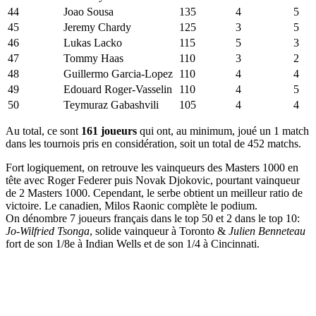
44
Joao Sousa
135
4
5
45
Jeremy Chardy
125
3
5
46
Lukas Lacko
115
5
3
47
Tommy Haas
110
3
2
48
Guillermo Garcia-Lopez
110
4
4
49
Edouard Roger-Vasselin
110
4
5
50
Teymuraz Gabashvili
105
4
4
Au total, ce sont
161 joueurs
qui ont, au minimum, joué un 1 match
dans les tournois pris en considération, soit un total de 452 matchs.
Fort logiquement, on retrouve les vainqueurs des Masters 1000 en
tête avec Roger Federer puis Novak Djokovic, pourtant vainqueur
de 2 Masters 1000. Cependant, le serbe obtient un meilleur ratio de
victoire. Le canadien, Milos Raonic complète le podium.
On dénombre 7 joueurs français dans le top 50 et 2 dans le top 10:
Jo-Wilfried Tsonga
, solide vainqueur à Toronto &
Julien Benneteau
fort de son 1/8e à Indian Wells et de son 1/4 à Cincinnati.