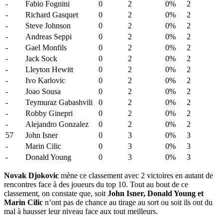
-
Fabio Fognini
0
2
0%
2
-
Richard Gasquet
0
2
0%
2
-
Steve Johnson
0
2
0%
2
-
Andreas Seppi
0
2
0%
2
-
Gael Monfils
0
2
0%
2
-
Jack Sock
0
2
0%
2
-
Lleyton Hewitt
0
2
0%
2
-
Ivo Karlovic
0
2
0%
2
-
Joao Sousa
0
2
0%
2
-
Teymuraz Gabashvili
0
2
0%
2
-
Robby Ginepri
0
2
0%
2
-
Alejandro Gonzalez
0
2
0%
2
57
John Isner
0
3
0%
3
-
Marin Cilic
0
3
0%
3
-
Donald Young
0
3
0%
3
Novak Djokovic
mène ce classement avec 2 victoires en autant de
rencontres face à des joueurs du top 10. Tout au bout de ce
classement, on constate que, soit
John Isner, Donald Young et
Marin Cilic
n’ont pas de chance au tirage au sort ou soit ils ont du
mal à hausser leur niveau face aux tout meilleurs.