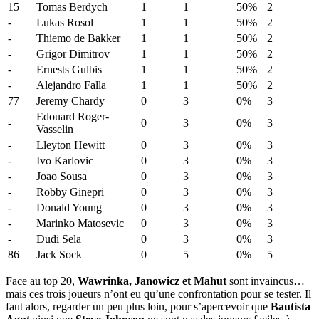
15
Tomas Berdych
1
1
50%
2
-
Lukas Rosol
1
1
50%
2
-
Thiemo de Bakker
1
1
50%
2
-
Grigor Dimitrov
1
1
50%
2
-
Ernests Gulbis
1
1
50%
2
-
Alejandro Falla
1
1
50%
2
77
Jeremy Chardy
0
3
0%
3
Edouard Roger-
-
0
3
0%
3
Vasselin
-
Lleyton Hewitt
0
3
0%
3
-
Ivo Karlovic
0
3
0%
3
-
Joao Sousa
0
3
0%
3
-
Robby Ginepri
0
3
0%
3
-
Donald Young
0
3
0%
3
-
Marinko Matosevic
0
3
0%
3
-
Dudi Sela
0
3
0%
3
86
Jack Sock
0
5
0%
5
Face au top 20,
Wawrinka, Janowicz et Mahut
sont invaincus…
mais ces trois joueurs n’ont eu qu’une confrontation pour se tester. Il
faut alors, regarder un peu plus loin, pour s’apercevoir que
Bautista