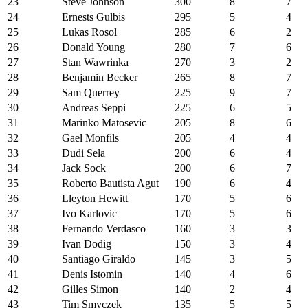
23
Steve Johnson
300
8
7
24
Ernests Gulbis
295
5
4
25
Lukas Rosol
285
6
2
26
Donald Young
280
7
6
27
Stan Wawrinka
270
3
2
28
Benjamin Becker
265
8
7
29
Sam Querrey
225
9
7
30
Andreas Seppi
225
6
5
31
Marinko Matosevic
205
8
6
32
Gael Monfils
205
4
4
33
Dudi Sela
200
6
4
34
Jack Sock
200
6
7
35
Roberto Bautista Agut
190
6
4
36
Lleyton Hewitt
170
5
6
37
Ivo Karlovic
170
5
6
38
Fernando Verdasco
160
3
3
39
Ivan Dodig
150
3
4
40
Santiago Giraldo
145
3
5
41
Denis Istomin
140
4
6
42
Gilles Simon
140
2
4
43
Tim Smyczek
135
5
5