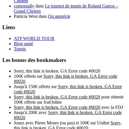
Chelem
corporeally
dans
Le tournoi de tennis de Roland Garros –
Grand Chelem
Patricia West
dans
On apprécie
Liens
ATP WORLD TOUR
Blog santé
Tennis
Les bonus des bookmakers
Sorry, this link is broken. GA Error code #0020
100€ offerts sur
Sorry, this link is broken. GA Error code
#0020
Jusqu'à 150€ offerts sur
Sorry, this link is broken. GA Error
code #0020
Sorry, this link is broken. GA Error code #0020
pour obtenir
100€ offerts sur JoaOnline
Sorry, this link is broken. GA Error code #0020
avec la FDJ
Jusqu'à 200€ avec
Sorry, this link is broken. GA Error code
#0020
Jouez avec Pierre Menes (ou pas) et 100€ sur Unibet
Sorry,
this link is broken. GA Error code #0020