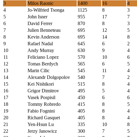
3
Milos Raonic
1400
16
4
4
Jo-Wilfried Tsonga
1125
8
3
5
John Isner
955
17
7
6
David Ferrer
870
8
3
7
Julien Benneteau
695
12
5
8
Kevin Anderson
695
14
8
9
Rafael Nadal
645
6
2
10
Andy Murray
630
9
4
11
Feliciano Lopez
570
10
6
12
Tomas Berdych
565
6
5
13
Marin Cilic
545
11
4
14
Alexandr Dolgopolov
540
7
2
15
Kei Nishikori
515
8
4
16
Grigor Dimitrov
495
5
4
17
Vasek Pospisil
450
6
6
18
Tommy Robredo
415
8
5
19
Fabio Fognini
405
8
4
20
Richard Gasquet
405
8
4
21
Yen-Hsun Lu
335
10
8
22
Jerzy Janowicz
300
7
5