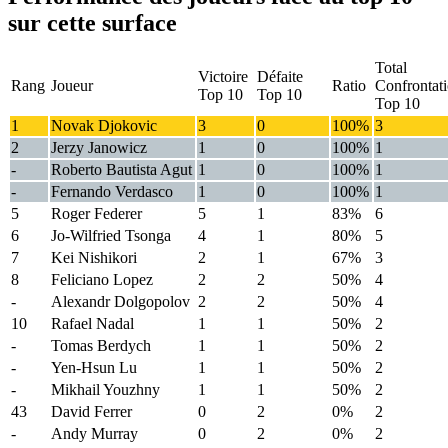
sur cette surface
Total
Victoire
Défaite
Rang
Joueur
Ratio
Confrontat
Top 10
Top 10
Top 10
1
Novak Djokovic
3
0
100%
3
2
Jerzy Janowicz
1
0
100%
1
-
Roberto Bautista Agut
1
0
100%
1
-
Fernando Verdasco
1
0
100%
1
5
Roger Federer
5
1
83%
6
6
Jo-Wilfried Tsonga
4
1
80%
5
7
Kei Nishikori
2
1
67%
3
8
Feliciano Lopez
2
2
50%
4
-
Alexandr Dolgopolov
2
2
50%
4
10
Rafael Nadal
1
1
50%
2
-
Tomas Berdych
1
1
50%
2
-
Yen-Hsun Lu
1
1
50%
2
-
Mikhail Youzhny
1
1
50%
2
43
David Ferrer
0
2
0%
2
-
Andy Murray
0
2
0%
2