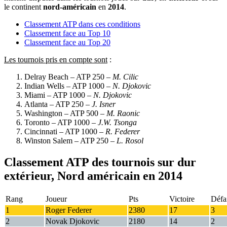
le continent
nord-américain
en
2014
.
Classement ATP dans ces conditions
Classement face au Top 10
Classement face au Top 20
Les tournois pris en compte sont
:
Delray Beach – ATP 250 –
M. Cilic
Indian Wells – ATP 1000 –
N. Djokovic
Miami – ATP 1000 –
N. Djokovic
Atlanta – ATP 250 –
J. Isner
Washington – ATP 500 –
M. Raonic
Toronto – ATP 1000 –
J.W. Tsonga
Cincinnati – ATP 1000 –
R. Federer
Winston Salem – ATP 250 –
L. Rosol
Classement ATP des tournois sur dur
extérieur, Nord américain en 2014
Rang
Joueur
Pts
Victoire
Défa
1
Roger Federer
2380
17
3
2
Novak Djokovic
2180
14
2