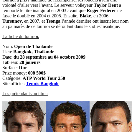
volonté d’aller vers l’avant. Le serveur volleyeur
Taylor Dent
a
remporté le titre inaugural en 2003 avant que
Roger Federer
ne
fasse le doublé en 2004 et 2005. Ensuite,
Blake
,
en 2006,
Tursunov
, en 2007, et
Tsonga
l’année dernière ont inscrit leur nom
au palmarès de ce tournoi se déroulant dans le sud-est asiatique.
La fiche du tournoi:
Nom:
Open de Thailande
Lieu:
Bangkok, Thailande
Date:
du 28 septembre au 04 octobre 2009
Tableau:
28 joueurs
Surface:
Dur
Prize money:
608 500$
Catégorie:
ATP World Tour 250
Site officiel:
Tennis Bangkok
Les prétendants au titre :