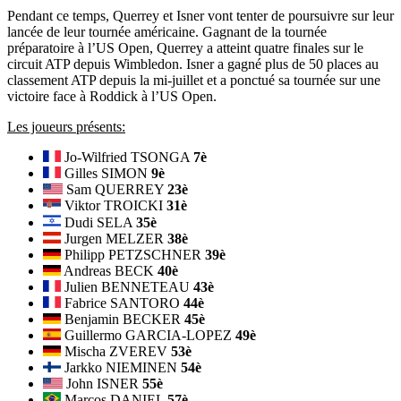
Pendant ce temps, Querrey et Isner vont tenter de poursuivre sur leur
lancée de leur tournée américaine. Gagnant de la tournée
préparatoire à l’US Open, Querrey a atteint quatre finales sur le
circuit ATP depuis Wimbledon. Isner a gagné plus de 50 places au
classement ATP depuis la mi-juillet et a ponctué sa tournée sur une
victoire face à Roddick à l’US Open.
Les joueurs présents:
Jo-Wilfried TSONGA
7è
Gilles SIMON
9è
Sam QUERREY
23è
Viktor TROICKI
31è
Dudi SELA
35è
Jurgen MELZER
38è
Philipp PETZSCHNER
39è
Andreas BECK
40è
Julien BENNETEAU
43è
Fabrice SANTORO
44è
Benjamin BECKER
45è
Guillermo GARCIA-LOPEZ
49è
Mischa ZVEREV
53è
Jarkko NIEMINEN
54è
John ISNER
55è
Marcos DANIEL
57è