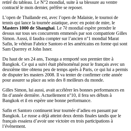
retiré du tableau. Le N°2 mondial, suite à sa blessure au ventre
contracté le mois dernier, préfère se reposer.
L’open de Thaïlande est, avec l’open de Malaisie, le tournoi de
tennis qui lance la tournée asiatique, avec en point de mire, le
Masters 1000 de Shanghai
. Le 7è mondial espère prendre le
dessus sur tous ses concurrents emmenés par son compatriote Gilles
Simon. Aussi, il faudra compter sur l’ancien n°1 mondial Marat
Safin, le vétéran Fabrice Santoro et les américains en forme qui sont
Sam Querrey et John Isner.
Du haut de ses 24 ans, Tsonga a remporté son premier titre à
Bangkok. Ce qui a suivi était phénoménal pour le français avec un
deuxième titre obtenu peu de temps après à Paris, ce qui lui a permis
de disputer les masters 2008. Il va tenter de confirmer cette année
pour assurer sa place au sein des 8 meilleurs du monde.
Gilles Simon, lui aussi, avait accélérer les bonnes performances en
fin d’année dernière. Actuellement n°10, il fera ses débuts à
Bangkok et il en espère une bonne performance.
Safin et Santoro continuent leur tournée d’adieu en passant par
Bangkok. Le russe a déjà atteint deux demis finales tandis que le
français essaiera d’avoir une victoire en trois participations à
l’évènement.