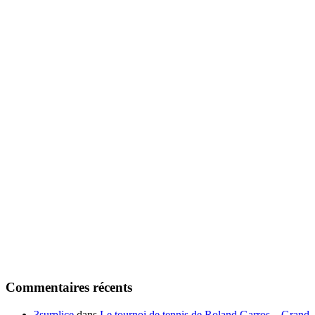
Commentaires récents
3surplice
dans
Le tournoi de tennis de Roland Garros – Grand