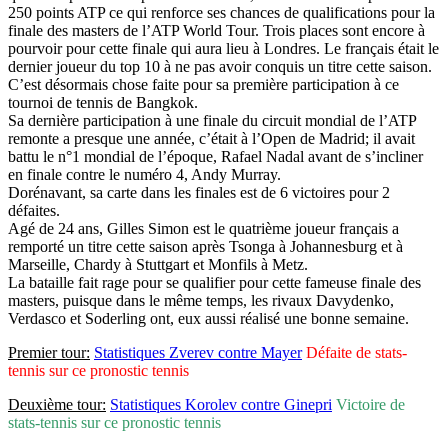
250 points ATP ce qui renforce ses chances de qualifications pour la
finale des masters de l’ATP World Tour. Trois places sont encore à
pourvoir pour cette finale qui aura lieu à Londres. Le français était le
dernier joueur du top 10 à ne pas avoir conquis un titre cette saison.
C’est désormais chose faite pour sa première participation à ce
tournoi de tennis de Bangkok.
Sa dernière participation à une finale du circuit mondial de l’ATP
remonte a presque une année, c’était à l’Open de Madrid; il avait
battu le n°1 mondial de l’époque, Rafael Nadal avant de s’incliner
en finale contre le numéro 4, Andy Murray.
Dorénavant, sa carte dans les finales est de 6 victoires pour 2
défaites.
Agé de 24 ans, Gilles Simon est le quatrième joueur français a
remporté un titre cette saison après Tsonga à Johannesburg et à
Marseille, Chardy à Stuttgart et Monfils à Metz.
La bataille fait rage pour se qualifier pour cette fameuse finale des
masters, puisque dans le même temps, les rivaux Davydenko,
Verdasco et Soderling ont, eux aussi réalisé une bonne semaine.
Premier tour:
Statistiques Zverev contre Mayer
Défaite de stats-
tennis sur ce pronostic tennis
Deuxième tour:
Statistiques Korolev contre Ginepri
Victoire de
stats-tennis sur ce pronostic
tennis