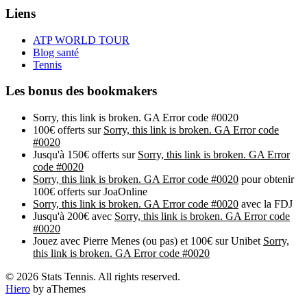
Liens
ATP WORLD TOUR
Blog santé
Tennis
Les bonus des bookmakers
Sorry, this link is broken. GA Error code #0020
100€ offerts sur
Sorry, this link is broken. GA Error code
#0020
Jusqu'à 150€ offerts sur
Sorry, this link is broken. GA Error
code #0020
Sorry, this link is broken. GA Error code #0020
pour obtenir
100€ offerts sur JoaOnline
Sorry, this link is broken. GA Error code #0020
avec la FDJ
Jusqu'à 200€ avec
Sorry, this link is broken. GA Error code
#0020
Jouez avec Pierre Menes (ou pas) et 100€ sur Unibet
Sorry,
this link is broken. GA Error code #0020
© 2026 Stats Tennis. All rights reserved.
Hiero
by aThemes