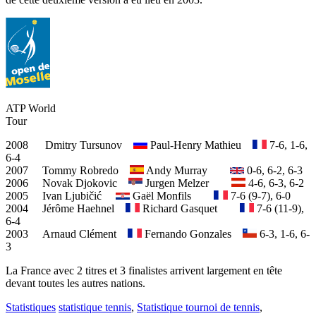
ATP World
Tour
2008 Dmitry Tursunov
Paul-Henry Mathieu
7-6, 1-6,
6-4
2007 Tommy Robredo
Andy Murray
0-6, 6-2, 6-3
2006 Novak Djokovic
Jurgen Melzer
4-6, 6-3, 6-2
2005 Ivan Ljubičić
Gaël Monfils
7-6 (9-7), 6-0
2004 Jérôme Haehnel
Richard Gasquet
7-6 (11-9),
6-4
2003 Arnaud Clément
Fernando Gonzales
6-3, 1-6, 6-
3
La France avec 2 titres et 3 finalistes arrivent largement en tête
devant toutes les autres nations.
Statistiques
statistique tennis
,
Statistique tournoi de tennis
,