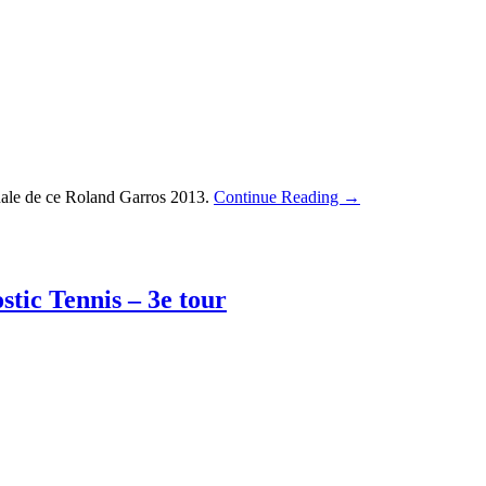
nale de ce Roland Garros 2013.
Continue Reading
→
stic Tennis – 3e tour