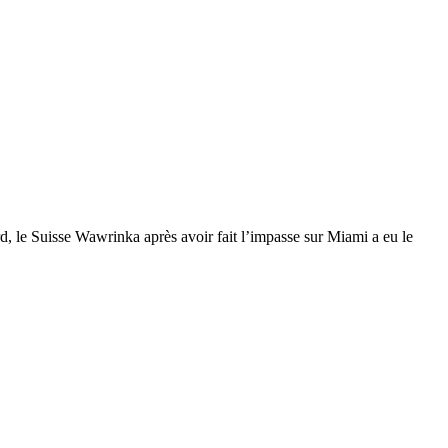
 le Suisse Wawrinka après avoir fait l’impasse sur Miami a eu le