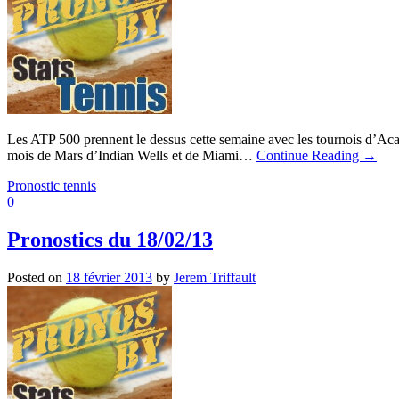
Les ATP 500 prennent le dessus cette semaine avec les tournois d’Acap
mois de Mars d’Indian Wells et de Miami…
Continue Reading
→
Pronostic tennis
0
Pronostics du 18/02/13
Posted on
18 février 2013
by
Jerem Triffault