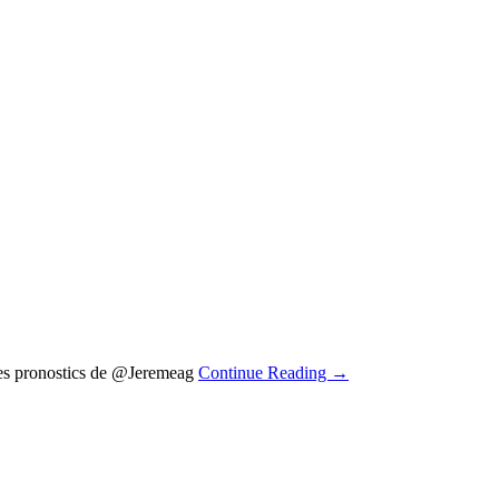
. Les pronostics de @Jeremeag
Continue Reading
→