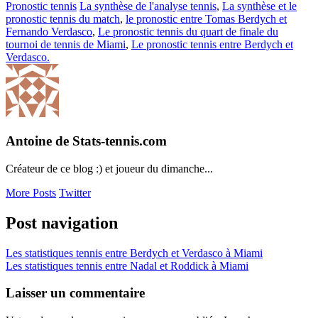
Pronostic tennis
La synthèse de l'analyse tennis
,
La synthèse et le
pronostic tennis du match
,
le pronostic entre Tomas Berdych et
Fernando Verdasco
,
Le pronostic tennis du quart de finale du
tournoi de tennis de Miami
,
Le pronostic tennis entre Berdych et
Verdasco.
Antoine de Stats-tennis.com
Créateur de ce blog :) et joueur du dimanche...
More Posts
Twitter
Post navigation
Les statistiques tennis entre Berdych et Verdasco à Miami
Les statistiques tennis entre Nadal et Roddick à Miami
Laisser un commentaire