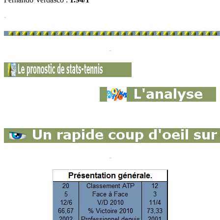
-
-
-