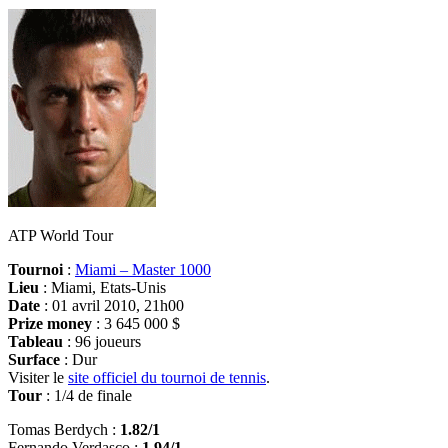
ATP World Tour
Tournoi
:
Miami – Master 1000
Lieu
: Miami, Etats-Unis
Date
: 01 avril 2010, 21h00
Prize money
: 3 645 000 $
Tableau
: 96 joueurs
Surface
: Dur
Visiter le
site officiel du tournoi de tennis
.
Tour
: 1/4 de finale
Tomas Berdych :
1.82/1
Fernando Verdasco :
1.94/1