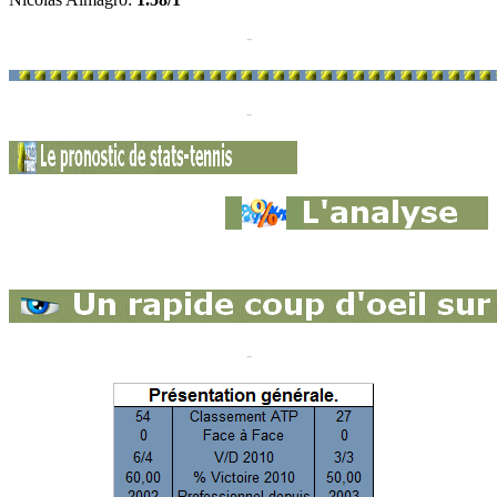
-
-
-