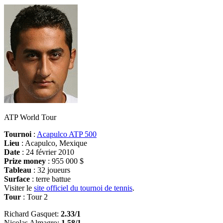
ATP World Tour
Tournoi
:
Acapulco ATP 500
Lieu
: Acapulco, Mexique
Date
: 24 février 2010
Prize money
: 955 000 $
Tableau
: 32 joueurs
Surface
: terre battue
Visiter le
site officiel du tournoi de tennis
.
Tour
: Tour 2
Richard Gasquet:
2.33/1
Nicolas Almagro:
1.58/1