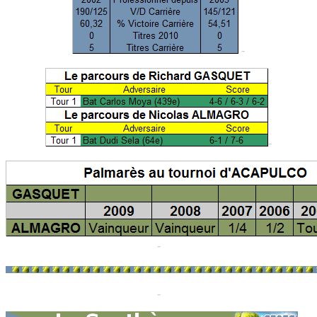
-
-
-
-