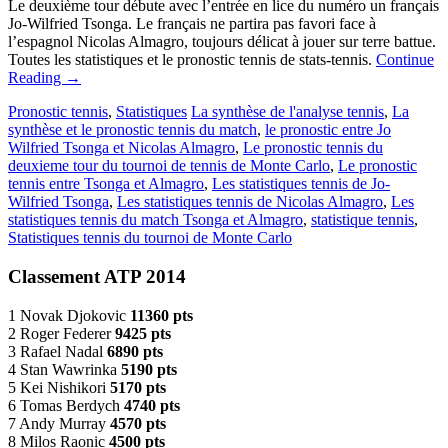
Le deuxième tour débute avec l’entrée en lice du numéro un français
Jo-Wilfried Tsonga. Le français ne partira pas favori face à
l’espagnol Nicolas Almagro, toujours délicat à jouer sur terre battue.
Toutes les statistiques et le pronostic tennis de stats-tennis.
Continue
Reading
→
Pronostic tennis
,
Statistiques
La synthèse de l'analyse tennis
,
La
synthèse et le pronostic tennis du match
,
le pronostic entre Jo
Wilfried Tsonga et Nicolas Almagro
,
Le pronostic tennis du
deuxieme tour du tournoi de tennis de Monte Carlo
,
Le pronostic
tennis entre Tsonga et Almagro
,
Les statistiques tennis de Jo-
Wilfried Tsonga
,
Les statistiques tennis de Nicolas Almagro
,
Les
statistiques tennis du match Tsonga et Almagro
,
statistique tennis
,
Statistiques tennis du tournoi de Monte Carlo
Classement ATP 2014
1 Novak Djokovic
11360 pts
2 Roger Federer
9425 pts
3 Rafael Nadal
6890 pts
4 Stan Wawrinka
5190 pts
5 Kei Nishikori
5170 pts
6 Tomas Berdych
4740 pts
7 Andy Murray
4570 pts
8 Milos Raonic
4500 pts