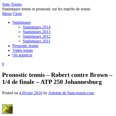
Stats Tennis
Statistiques tennis et pronostic sur les matchs de tennis
Menu
Close
Statistiques
Statistiques 2014
Statistiques 2013
Statistiques 2012
Statistiques 2011
Pronostic tennis
Vidéo tennis
On apprécie
0
Pronostic tennis – Robert contre Brown –
1/4 de finale – ATP 250 Johannesburg
Posted on
4 février 2010
by
Antoine de Stats-tennis.com