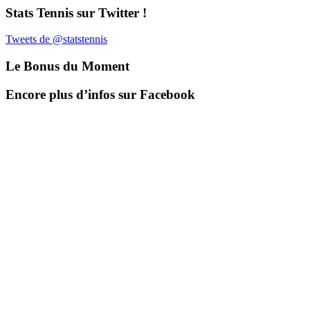
Stats Tennis sur Twitter !
Tweets de @statstennis
Le Bonus du Moment
Encore plus d’infos sur Facebook