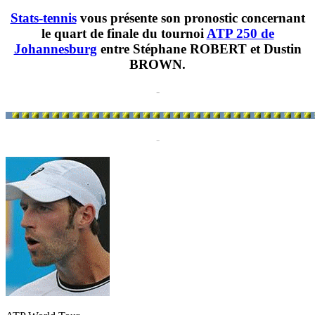
Stats-tennis
vous présente son pronostic concernant
le quart de finale du tournoi
ATP 250 de
Johannesburg
entre Stéphane ROBERT et Dustin
BROWN.
-
-