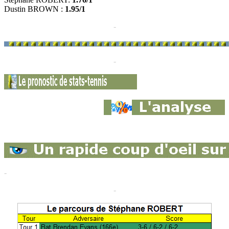
Dustin BROWN :
1.95/1
-
-
-
-