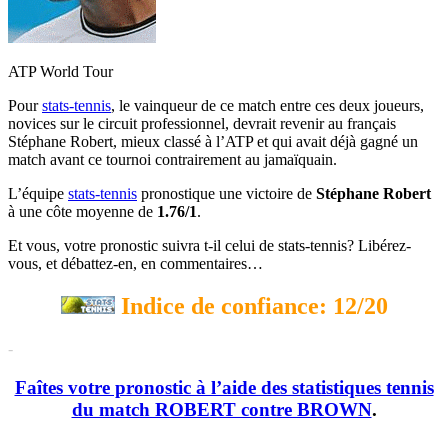
ATP World Tour
Pour
stats-tennis
, le vainqueur de ce match entre ces deux joueurs,
novices sur le circuit professionnel, devrait revenir au français
Stéphane Robert, mieux classé à l’ATP et qui avait déjà gagné un
match avant ce tournoi contrairement au jamaïquain.
L’équipe
stats-tennis
pronostique une victoire de
Stéphane Robert
à une côte moyenne de
1.76/1
.
Et vous, votre pronostic suivra t-il celui de stats-tennis? Libérez-
vous, et débattez-en, en commentaires…
Indice de confiance: 12/20
-
Faîtes votre pronostic à l’aide des statistiques tennis
du match ROBERT contre BROWN
.
-