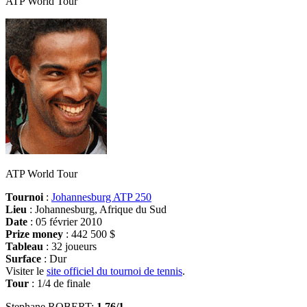
ATP World Tour
ATP World Tour
Tournoi
:
Johannesburg ATP 250
Lieu
: Johannesburg, Afrique du Sud
Date
: 05 février 2010
Prize money
: 442 500 $
Tableau
: 32 joueurs
Surface
: Dur
Visiter le
site officiel du tournoi de tennis
.
Tour
: 1/4 de finale
Stephane ROBERT:
1.76/1