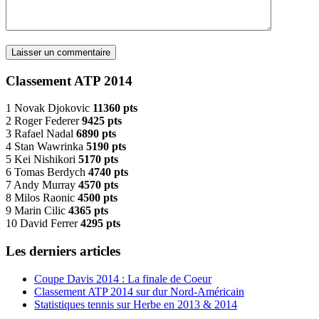
Classement ATP 2014
1 Novak Djokovic
11360 pts
2 Roger Federer
9425 pts
3 Rafael Nadal
6890 pts
4 Stan Wawrinka
5190 pts
5 Kei Nishikori
5170 pts
6 Tomas Berdych
4740 pts
7 Andy Murray
4570 pts
8 Milos Raonic
4500 pts
9 Marin Cilic
4365 pts
10 David Ferrer
4295 pts
Les derniers articles
Coupe Davis 2014 : La finale de Coeur
Classement ATP 2014 sur dur Nord-Américain
Statistiques tennis sur Herbe en 2013 & 2014