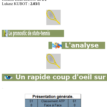
Lukasz KUBOT :
2.03/1
-