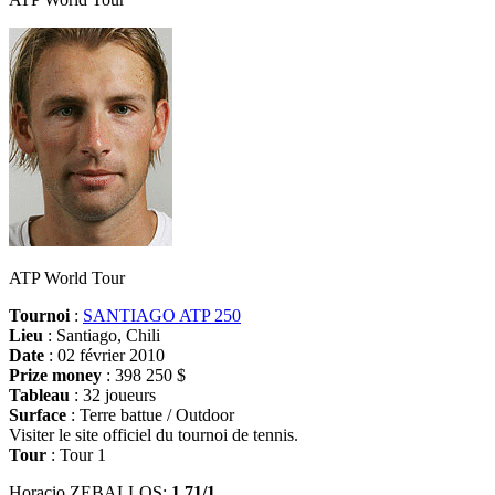
ATP World Tour
Tournoi
:
SANTIAGO ATP 250
Lieu
: Santiago, Chili
Date
: 02 février 2010
Prize money
: 398 250 $
Tableau
: 32 joueurs
Surface
: Terre battue / Outdoor
Visiter le site officiel du tournoi de tennis.
Tour
: Tour 1
Horacio ZEBALLOS:
1.71/1