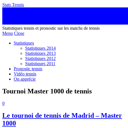
Stats Tennis
Statistiques tennis et pronostic sur les matchs de tennis
Menu
Close
Statistiques
Statistiques 2014
Statistiques 2013
Statistiques 2012
Statistiques 2011
Pronostic tennis
Vidéo tennis
On apprécie
Tournoi Master 1000 de tennis
0
Le tournoi de tennis de Madrid – Master
1000