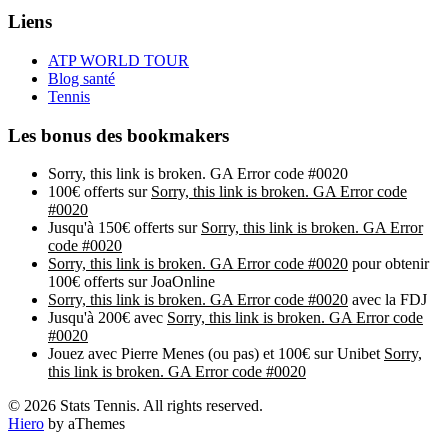
Liens
ATP WORLD TOUR
Blog santé
Tennis
Les bonus des bookmakers
Sorry, this link is broken. GA Error code #0020
100€ offerts sur
Sorry, this link is broken. GA Error code
#0020
Jusqu'à 150€ offerts sur
Sorry, this link is broken. GA Error
code #0020
Sorry, this link is broken. GA Error code #0020
pour obtenir
100€ offerts sur JoaOnline
Sorry, this link is broken. GA Error code #0020
avec la FDJ
Jusqu'à 200€ avec
Sorry, this link is broken. GA Error code
#0020
Jouez avec Pierre Menes (ou pas) et 100€ sur Unibet
Sorry,
this link is broken. GA Error code #0020
© 2026 Stats Tennis. All rights reserved.
Hiero
by aThemes