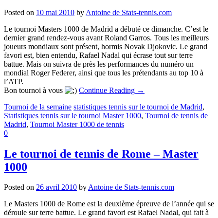
Posted on
10 mai 2010
by
Antoine de Stats-tennis.com
Le tournoi Masters 1000 de Madrid a débuté ce dimanche. C’est le
dernier grand rendez-vous avant Roland Garros. Tous les meilleurs
joueurs mondiaux sont présent, hormis Novak Djokovic. Le grand
favori est, bien entendu, Rafael Nadal qui écrase tout sur terre
battue. Mais on suivra de près les performances du numéro un
mondial Roger Federer, ainsi que tous les prétendants au top 10 à
l’ATP.
Bon tournoi à vous
Continue Reading
→
Tournoi de la semaine
statistiques tennis sur le tournoi de Madrid
,
Statistiques tennis sur le tournoi Master 1000
,
Tournoi de tennis de
Madrid
,
Tournoi Master 1000 de tennis
0
Le tournoi de tennis de Rome – Master
1000
Posted on
26 avril 2010
by
Antoine de Stats-tennis.com
Le Masters 1000 de Rome est la deuxième épreuve de l’année qui se
déroule sur terre battue. Le grand favori est Rafael Nadal, qui fait à