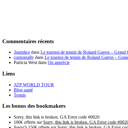
Commentaires récents
3surplice
dans
Le tournoi de tennis de Roland Garros – Grand
corporeally
dans
Le tournoi de tennis de Roland Garros – Gra
Patricia West
dans
On apprécie
Liens
ATP WORLD TOUR
Blog santé
Tennis
Les bonus des bookmakers
Sorry, this link is broken. GA Error code #0020
100€ offerts sur
Sorry, this link is broken. GA Error code #002
Jusqu'à 150€ offerts sur
Sorry, this link is broken. GA Error c