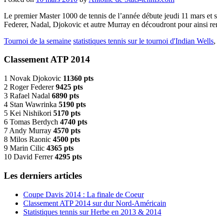
Le premier Master 1000 de tennis de l’année débute jeudi 11 mars et se
Federer, Nadal, Djokovic et autre Murray en découdront pour ainsi r
Tournoi de la semaine
statistiques tennis sur le tournoi d'Indian Wells
Classement ATP 2014
1 Novak Djokovic
11360 pts
2 Roger Federer
9425 pts
3 Rafael Nadal
6890 pts
4 Stan Wawrinka
5190 pts
5 Kei Nishikori
5170 pts
6 Tomas Berdych
4740 pts
7 Andy Murray
4570 pts
8 Milos Raonic
4500 pts
9 Marin Cilic
4365 pts
10 David Ferrer
4295 pts
Les derniers articles
Coupe Davis 2014 : La finale de Coeur
Classement ATP 2014 sur dur Nord-Américain
Statistiques tennis sur Herbe en 2013 & 2014