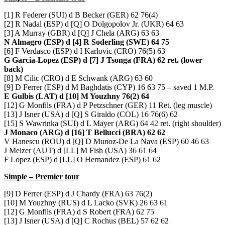
[1] R Federer (SUI) d B Becker (GER) 62 76(4)
[2] R Nadal (ESP) d [Q] O Dolgopolov Jr. (UKR) 64 63
[3] A Murray (GBR) d [Q] J Chela (ARG) 63 63
N Almagro (ESP) d [4] R Soderling (SWE) 64 75
[6] F Verdasco (ESP) d I Karlovic (CRO) 76(5) 63
G Garcia-Lopez (ESP) d [7] J Tsonga (FRA) 62 ret. (lower
back)
[8] M Cilic (CRO) d E Schwank (ARG) 63 60
[9] D Ferrer (ESP) d M Baghdatis (CYP) 16 63 75 – saved 1 M.P.
E Gulbis (LAT) d [10] M Youzhny 76(2) 64
[12] G Monfils (FRA) d P Petzschner (GER) 11 Ret. (leg muscle)
[13] J Isner (USA) d [Q] S Giraldo (COL) 16 76(6) 62
[15] S Wawrinka (SUI) d L Mayer (ARG) 64 42 ret. (right shoulder)
J Monaco (ARG) d [16] T Bellucci (BRA) 62 62
V Hanescu (ROU) d [Q] D Munoz-De La Nava (ESP) 60 46 63
J Melzer (AUT) d [LL] M Fish (USA) 36 61 64
F Lopez (ESP) d [LL] O Hernandez (ESP) 61 62
Simple – Premier tour
[9] D Ferrer (ESP) d J Chardy (FRA) 63 76(2)
[10] M Youzhny (RUS) d L Lacko (SVK) 26 63 61
[12] G Monfils (FRA) d S Robert (FRA) 62 75
[13] J Isner (USA) d [Q] C Rochus (BEL) 57 62 62