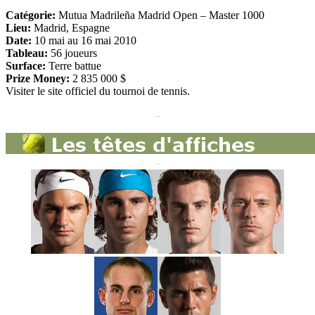
Catégorie:
Mutua Madrileña Madrid Open – Master 1000
Lieu:
Madrid, Espagne
Date:
10 mai au 16 mai 2010
Tableau:
56 joueurs
Surface:
Terre battue
Prize Money:
2 835 000 $
Visiter le site officiel du tournoi de tennis.
-
-