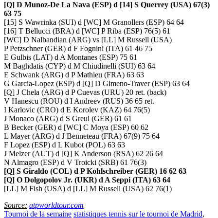
[Q] D Munoz-De La Nava (ESP) d [14] S Querrey (USA) 67(3)
63 75
[15] S Wawrinka (SUI) d [WC] M Granollers (ESP) 64 64
[16] T Bellucci (BRA) d [WC] P Riba (ESP) 76(5) 61
[WC] D Nalbandian (ARG) vs [LL] M Russell (USA)
P Petzschner (GER) d F Fognini (ITA) 61 46 75
E Gulbis (LAT) d A Montanes (ESP) 75 61
M Baghdatis (CYP) d M Chiudinelli (SUI) 63 64
E Schwank (ARG) d P Mathieu (FRA) 63 63
G Garcia-Lopez (ESP) d [Q] D Gimeno-Traver (ESP) 63 64
[Q] J Chela (ARG) d P Cuevas (URU) 20 ret. (back)
V Hanescu (ROU) d I Andreev (RUS) 36 65 ret.
I Karlovic (CRO) d E Korolev (KAZ) 64 76(5)
J Monaco (ARG) d S Greul (GER) 61 61
B Becker (GER) d [WC] C Moya (ESP) 60 62
L Mayer (ARG) d J Benneteau (FRA) 67(9) 75 64
F Lopez (ESP) d L Kubot (POL) 63 63
J Melzer (AUT) d [Q] K Anderson (RSA) 62 26 64
N Almagro (ESP) d V Troicki (SRB) 61 76(3)
[Q] S Giraldo (COL) d P Kohlschreiber (GER) 16 62 63
[Q] O Dolgopolov Jr. (UKR) d A Seppi (ITA) 63 64
[LL] M Fish (USA) d [LL] M Russell (USA) 62 76(1)
Source:
atpworldtour.com
Tournoi de la semaine
statistiques tennis sur le tournoi de Madrid
,