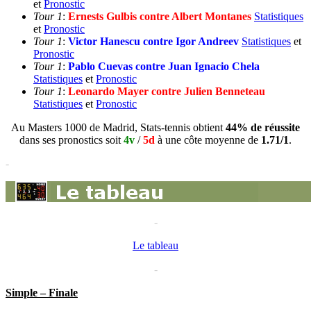
et
Pronostic
Tour 1
:
Ernests Gulbis contre Albert Montanes
Statistiques
et
Pronostic
Tour 1
:
Victor Hanescu contre Igor Andreev
Statistiques
et
Pronostic
Tour 1
:
Pablo Cuevas contre Juan Ignacio Chela
Statistiques
et
Pronostic
Tour 1
:
Leonardo Mayer contre Julien Benneteau
Statistiques
et
Pronostic
Au Masters 1000 de Madrid, Stats-tennis obtient
44% de réussite
dans ses pronostics soit
4v
/
5d
à une côte moyenne de
1.71/1
.
-
-
Le tableau
-
Simple – Finale