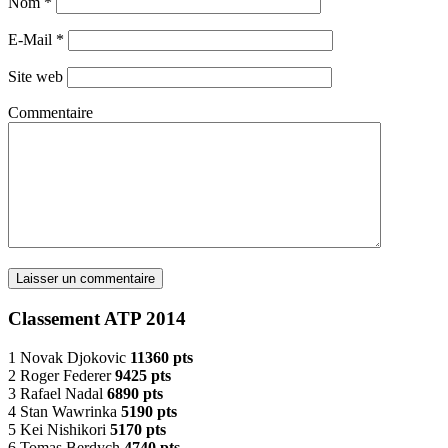
Nom
*
E-Mail
*
Site web
Commentaire
Classement ATP 2014
1 Novak Djokovic
11360 pts
2 Roger Federer
9425 pts
3 Rafael Nadal
6890 pts
4 Stan Wawrinka
5190 pts
5 Kei Nishikori
5170 pts
6 Tomas Berdych
4740 pts