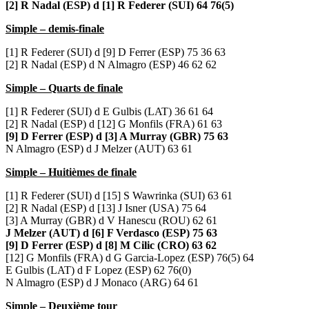
[2] R Nadal (ESP) d [1] R Federer (SUI) 64 76(5)
Simple – demis-finale
[1] R Federer (SUI) d [9] D Ferrer (ESP) 75 36 63
[2] R Nadal (ESP) d N Almagro (ESP) 46 62 62
Simple – Quarts de finale
[1] R Federer (SUI) d E Gulbis (LAT) 36 61 64
[2] R Nadal (ESP) d [12] G Monfils (FRA) 61 63
[9] D Ferrer (ESP) d [3] A Murray (GBR) 75 63
N Almagro (ESP) d J Melzer (AUT) 63 61
Simple – Huitièmes de finale
[1] R Federer (SUI) d [15] S Wawrinka (SUI) 63 61
[2] R Nadal (ESP) d [13] J Isner (USA) 75 64
[3] A Murray (GBR) d V Hanescu (ROU) 62 61
J Melzer (AUT) d [6] F Verdasco (ESP) 75 63
[9] D Ferrer (ESP) d [8] M Cilic (CRO) 63 62
[12] G Monfils (FRA) d G Garcia-Lopez (ESP) 76(5) 64
E Gulbis (LAT) d F Lopez (ESP) 62 76(0)
N Almagro (ESP) d J Monaco (ARG) 64 61
Simple – Deuxième tour