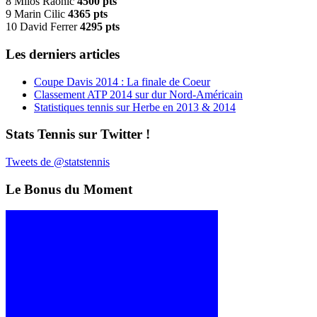
8 Milos Raonic
4500 pts
9 Marin Cilic
4365 pts
10 David Ferrer
4295 pts
Les derniers articles
Coupe Davis 2014 : La finale de Coeur
Classement ATP 2014 sur dur Nord-Américain
Statistiques tennis sur Herbe en 2013 & 2014
Stats Tennis sur Twitter !
Tweets de @statstennis
Le Bonus du Moment