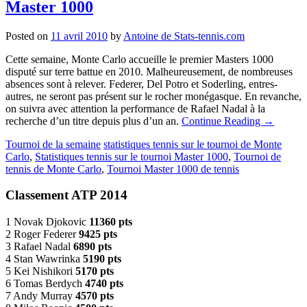
Master 1000
Posted on
11 avril 2010
by
Antoine de Stats-tennis.com
Cette semaine, Monte Carlo accueille le premier Masters 1000
disputé sur terre battue en 2010. Malheureusement, de nombreuses
absences sont à relever. Federer, Del Potro et Soderling, entres-
autres, ne seront pas présent sur le rocher monégasque. En revanche,
on suivra avec attention la performance de Rafael Nadal à la
recherche d’un titre depuis plus d’un an.
Continue Reading
→
Tournoi de la semaine
statistiques tennis sur le tournoi de Monte
Carlo
,
Statistiques tennis sur le tournoi Master 1000
,
Tournoi de
tennis de Monte Carlo
,
Tournoi Master 1000 de tennis
Classement ATP 2014
1 Novak Djokovic
11360 pts
2 Roger Federer
9425 pts
3 Rafael Nadal
6890 pts
4 Stan Wawrinka
5190 pts
5 Kei Nishikori
5170 pts
6 Tomas Berdych
4740 pts
7 Andy Murray
4570 pts