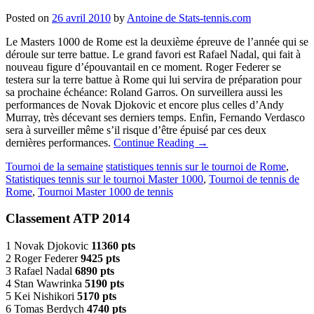
Posted on
26 avril 2010
by
Antoine de Stats-tennis.com
Le Masters 1000 de Rome est la deuxième épreuve de l’année qui se
déroule sur terre battue. Le grand favori est Rafael Nadal, qui fait à
nouveau figure d’épouvantail en ce moment. Roger Federer se
testera sur la terre battue à Rome qui lui servira de préparation pour
sa prochaine échéance: Roland Garros. On surveillera aussi les
performances de Novak Djokovic et encore plus celles d’Andy
Murray, très décevant ses derniers temps. Enfin, Fernando Verdasco
sera à surveiller même s’il risque d’être épuisé par ces deux
dernières performances.
Continue Reading
→
Tournoi de la semaine
statistiques tennis sur le tournoi de Rome
,
Statistiques tennis sur le tournoi Master 1000
,
Tournoi de tennis de
Rome
,
Tournoi Master 1000 de tennis
Classement ATP 2014
1 Novak Djokovic
11360 pts
2 Roger Federer
9425 pts
3 Rafael Nadal
6890 pts
4 Stan Wawrinka
5190 pts
5 Kei Nishikori
5170 pts
6 Tomas Berdych
4740 pts