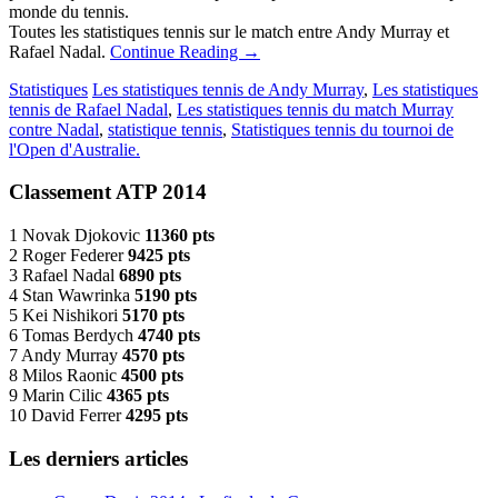
monde du tennis.
Toutes les statistiques tennis sur le match entre Andy Murray et
Rafael Nadal.
Continue Reading
→
Statistiques
Les statistiques tennis de Andy Murray
,
Les statistiques
tennis de Rafael Nadal
,
Les statistiques tennis du match Murray
contre Nadal
,
statistique tennis
,
Statistiques tennis du tournoi de
l'Open d'Australie.
Classement ATP 2014
1 Novak Djokovic
11360 pts
2 Roger Federer
9425 pts
3 Rafael Nadal
6890 pts
4 Stan Wawrinka
5190 pts
5 Kei Nishikori
5170 pts
6 Tomas Berdych
4740 pts
7 Andy Murray
4570 pts
8 Milos Raonic
4500 pts
9 Marin Cilic
4365 pts
10 David Ferrer
4295 pts
Les derniers articles