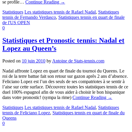
se profile…
Continue Reading
→
Statistiques
Les statistiques tennis de Rafael Nadal
,
Statistiques
tennis de Fernando Verdasco
,
Statistiques tennis en quart de finale
de l'US OPEN
0
Statistiques et Pronostic tennis: Nadal et
Lopez au Queen’s
Posted on
10 juin 2010
by
Antoine de Stats-tennis.com
Nadal affronte Lopez en quart de finale du tournoi du Queens. Le
roi de la terre battue fait son retour sur gazon après 2 ans d’absence.
Feliciano Lopez est l’un des seuls de ses compatriotes à se sentir à
l’aise sur cette surface. Découvrez toutes les statistiques tennis de ce
duel 100% espagnol afin de vous aider à choisir le bon hispanique
dans votre pronostic! (sympa la rime)
Continue Reading
→
Statistiques
Les statistiques tennis de Rafael Nadal
,
Statistiques
tennis de Feliciano Lopez
,
Statistiques tennis en quart de finale du
Queens
0