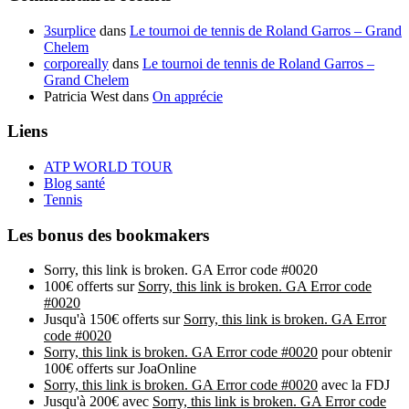
3surplice
dans
Le tournoi de tennis de Roland Garros – Grand
Chelem
corporeally
dans
Le tournoi de tennis de Roland Garros –
Grand Chelem
Patricia West
dans
On apprécie
Liens
ATP WORLD TOUR
Blog santé
Tennis
Les bonus des bookmakers
Sorry, this link is broken. GA Error code #0020
100€ offerts sur
Sorry, this link is broken. GA Error code
#0020
Jusqu'à 150€ offerts sur
Sorry, this link is broken. GA Error
code #0020
Sorry, this link is broken. GA Error code #0020
pour obtenir
100€ offerts sur JoaOnline
Sorry, this link is broken. GA Error code #0020
avec la FDJ
Jusqu'à 200€ avec
Sorry, this link is broken. GA Error code