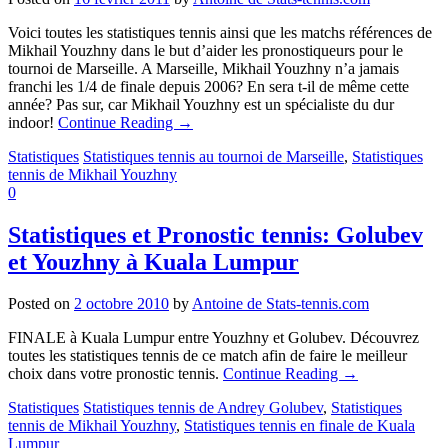
Voici toutes les statistiques tennis ainsi que les matchs références de
Mikhail Youzhny dans le but d’aider les pronostiqueurs pour le
tournoi de Marseille. A Marseille, Mikhail Youzhny n’a jamais
franchi les 1/4 de finale depuis 2006? En sera t-il de même cette
année? Pas sur, car Mikhail Youzhny est un spécialiste du dur
indoor!
Continue Reading
→
Statistiques
Statistiques tennis au tournoi de Marseille
,
Statistiques
tennis de Mikhail Youzhny
0
Statistiques et Pronostic tennis: Golubev
et Youzhny à Kuala Lumpur
Posted on
2 octobre 2010
by
Antoine de Stats-tennis.com
FINALE à Kuala Lumpur entre Youzhny et Golubev. Découvrez
toutes les statistiques tennis de ce match afin de faire le meilleur
choix dans votre pronostic tennis.
Continue Reading
→
Statistiques
Statistiques tennis de Andrey Golubev
,
Statistiques
tennis de Mikhail Youzhny
,
Statistiques tennis en finale de Kuala
Lumpur