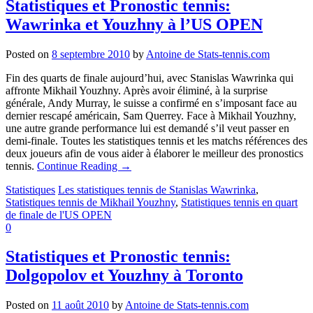
Statistiques et Pronostic tennis:
Wawrinka et Youzhny à l’US OPEN
Posted on
8 septembre 2010
by
Antoine de Stats-tennis.com
Fin des quarts de finale aujourd’hui, avec Stanislas Wawrinka qui
affronte Mikhail Youzhny. Après avoir éliminé, à la surprise
générale, Andy Murray, le suisse a confirmé en s’imposant face au
dernier rescapé américain, Sam Querrey. Face à Mikhail Youzhny,
une autre grande performance lui est demandé s’il veut passer en
demi-finale. Toutes les statistiques tennis et les matchs références des
deux joueurs afin de vous aider à élaborer le meilleur des pronostics
tennis.
Continue Reading
→
Statistiques
Les statistiques tennis de Stanislas Wawrinka
,
Statistiques tennis de Mikhail Youzhny
,
Statistiques tennis en quart
de finale de l'US OPEN
0
Statistiques et Pronostic tennis:
Dolgopolov et Youzhny à Toronto
Posted on
11 août 2010
by
Antoine de Stats-tennis.com