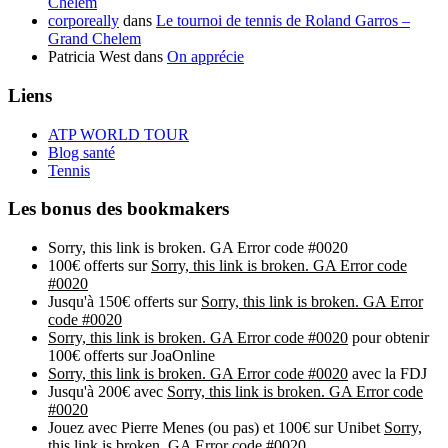
Chelem
corporeally
dans
Le tournoi de tennis de Roland Garros –
Grand Chelem
Patricia West
dans
On apprécie
Liens
ATP WORLD TOUR
Blog santé
Tennis
Les bonus des bookmakers
Sorry, this link is broken. GA Error code #0020
100€ offerts sur
Sorry, this link is broken. GA Error code
#0020
Jusqu'à 150€ offerts sur
Sorry, this link is broken. GA Error
code #0020
Sorry, this link is broken. GA Error code #0020
pour obtenir
100€ offerts sur JoaOnline
Sorry, this link is broken. GA Error code #0020
avec la FDJ
Jusqu'à 200€ avec
Sorry, this link is broken. GA Error code
#0020
Jouez avec Pierre Menes (ou pas) et 100€ sur Unibet
Sorry,
this link is broken. GA Error code #0020