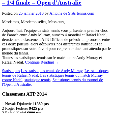
– 1/4 finale – Open d’Australie
Posted on
25 janvier 2010
by
Antoine de Stats-tennis.com
Mesdames, Mesdemoiselles, Messieurs,
Aujourd’hui, l’équipe de stats-tennis vous présente le premier choc
de l’année entre Andy Murray, numéro 4 mondial et Rafael Nadal,
deuxième du classement ATP. Difficile de prévoir un pronostic entre
ces deux joueurs, alors découvrez nos différentes statistiques et
pronostiquez sur votre favori pour ce premier duel tant attendu par le
monde du tennis.
Toutes les statistiques tennis sur le match entre Andy Murray et
Rafael Nadal.
Continue Reading
→
Statistiques
Les statistiques tennis de Andy Murray
,
Les statistiques
tennis de Rafael Nadal
,
Les statistiques tennis du match Murray
contre Nadal
,
statistique tennis
,
Statistiques tennis du tournoi de
l'Open d'Australie.
Classement ATP 2014
1 Novak Djokovic
11360 pts
2 Roger Federer
9425 pts
3 Rafael Nadal
6890 pts