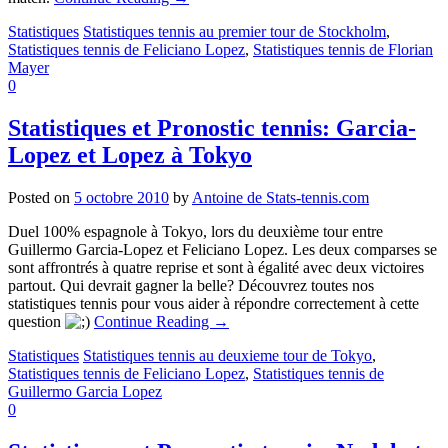
Statistiques
Statistiques tennis au premier tour de Stockholm
,
Statistiques tennis de Feliciano Lopez
,
Statistiques tennis de Florian
Mayer
0
Statistiques et Pronostic tennis: Garcia-
Lopez et Lopez à Tokyo
Posted on
5 octobre 2010
by
Antoine de Stats-tennis.com
Duel 100% espagnole à Tokyo, lors du deuxième tour entre
Guillermo Garcia-Lopez et Feliciano Lopez. Les deux comparses se
sont affrontrés à quatre reprise et sont à égalité avec deux victoires
partout. Qui devrait gagner la belle? Découvrez toutes nos
statistiques tennis pour vous aider à répondre correctement à cette
question
Continue Reading
→
Statistiques
Statistiques tennis au deuxieme tour de Tokyo
,
Statistiques tennis de Feliciano Lopez
,
Statistiques tennis de
Guillermo Garcia Lopez
0