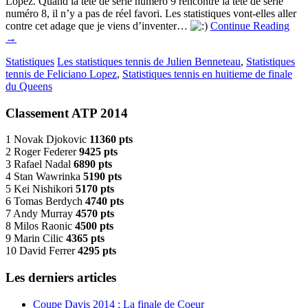
Lopez. Quand la tête de série numéro 9 rencontre la tête de série
numéro 8, il n’y a pas de réel favori. Les statistiques vont-elles aller
contre cet adage que je viens d’inventer…
Continue Reading
→
Statistiques
Les statistiques tennis de Julien Benneteau
,
Statistiques
tennis de Feliciano Lopez
,
Statistiques tennis en huitieme de finale
du Queens
Classement ATP 2014
1 Novak Djokovic
11360 pts
2 Roger Federer
9425 pts
3 Rafael Nadal
6890 pts
4 Stan Wawrinka
5190 pts
5 Kei Nishikori
5170 pts
6 Tomas Berdych
4740 pts
7 Andy Murray
4570 pts
8 Milos Raonic
4500 pts
9 Marin Cilic
4365 pts
10 David Ferrer
4295 pts
Les derniers articles
Coupe Davis 2014 : La finale de Coeur