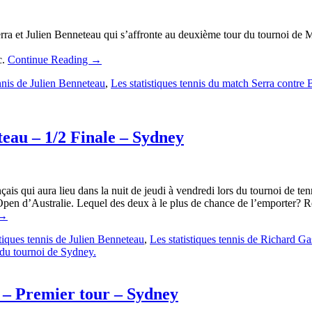
erra et Julien Benneteau qui s’affronte au deuxième tour du tournoi de Ma
c.
Continue Reading
→
ennis de Julien Benneteau
,
Les statistiques tennis du match Serra contre
teau – 1/2 Finale – Sydney
is qui aura lieu dans la nuit de jeudi à vendredi lors du tournoi de t
pen d’Australie. Lequel des deux à le plus de chance de l’emporter? Répo
→
stiques tennis de Julien Benneteau
,
Les statistiques tennis de Richard G
c du tournoi de Sydney.
a – Premier tour – Sydney