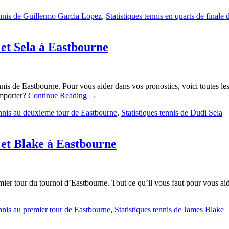
ennis de Guillermo Garcia Lopez
,
Statistiques tennis en quarts de finale
 et Sela à Eastbourne
s de Eastbourne. Pour vous aider dans vos pronostics, voici toutes les 
emporter?
Continue Reading
→
ennis au deuxieme tour de Eastbourne
,
Statistiques tennis de Dudi Sela
u et Blake à Eastbourne
ier tour du tournoi d’Eastbourne. Tout ce qu’il vous faut pour vous aid
ennis au premier tour de Eastbourne
,
Statistiques tennis de James Blake