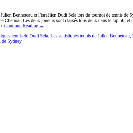
is Julien Benneteau et l’israélien Dudi Sela lors du tournoi de tennis d
 de Chennai. Les deux joueurs sont classés tous deux dans le top 50, et 
ch.
Continue Reading
→
stiques tennis de Dudi Sela
,
Les statistiques tennis de Julien Benneteau
,
oi de Sydney.