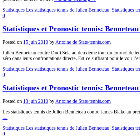
Statistiques
Les statistiques tennis de Julien Benneteau
,
Statistiques t
0
Statistiques et Pronostic tennis: Benneteau
Posted on
15 juin 2010
by
Antoine de Stats-tennis.com
Julien Benneteau contre Dudi Sela au deuxième tour du tournoi de tenni
zéro dans leurs confrontations directe. Est-ce suffisant pour le voir l’
Statistiques
Les statistiques tennis de Julien Benneteau
,
Statistiques t
0
Statistiques et Pronostic tennis: Bennetea
Posted on
13 juin 2010
by
Antoine de Stats-tennis.com
Les statistiques tennis de Julien Benneteau contre James Blake au prem
→
Statistiques
Les statistiques tennis de Julien Benneteau
,
Statistiques t
0