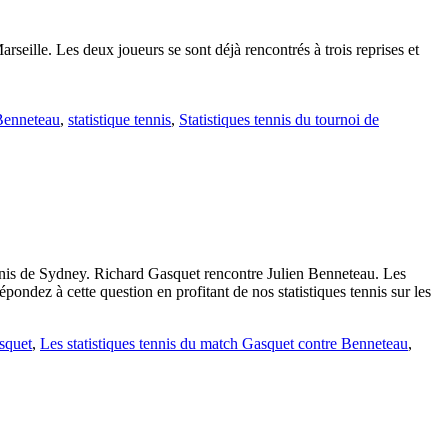
rseille. Les deux joueurs se sont déjà rencontrés à trois reprises et
 Benneteau
,
statistique tennis
,
Statistiques tennis du tournoi de
ennis de Sydney. Richard Gasquet rencontre Julien Benneteau. Les
ndez à cette question en profitant de nos statistiques tennis sur les
asquet
,
Les statistiques tennis du match Gasquet contre Benneteau
,