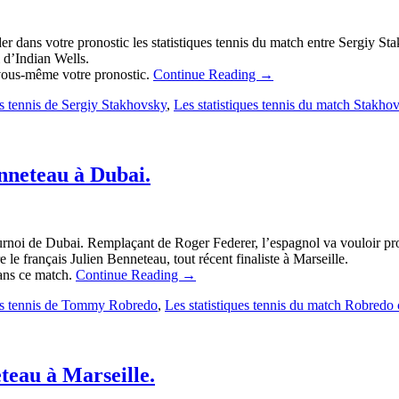
r dans votre pronostic les statistiques tennis du match entre Sergiy S
i d’Indian Wells.
z vous-même votre pronostic.
Continue Reading
→
es tennis de Sergiy Stakhovsky
,
Les statistiques tennis du match Stakh
enneteau à Dubai.
oi de Dubai. Remplaçant de Roger Federer, l’espagnol va vouloir profit
e le français Julien Benneteau, tout récent finaliste à Marseille.
dans ce match.
Continue Reading
→
ues tennis de Tommy Robredo
,
Les statistiques tennis du match Robredo
eteau à Marseille.