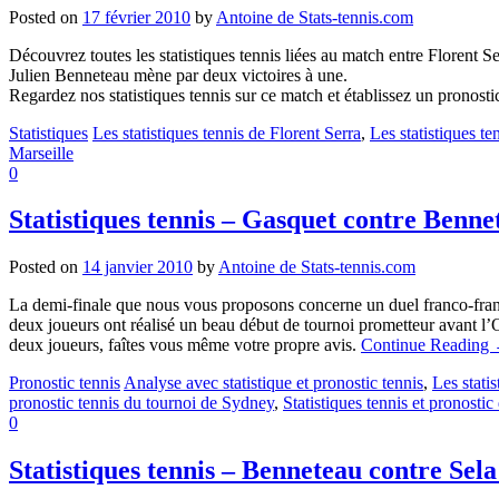
Posted on
17 février 2010
by
Antoine de Stats-tennis.com
Découvrez toutes les statistiques tennis liées au match entre Florent S
Julien Benneteau mène par deux victoires à une.
Regardez nos statistiques tennis sur ce match et établissez un pronosti
Statistiques
Les statistiques tennis de Florent Serra
,
Les statistiques t
Marseille
0
Statistiques tennis – Gasquet contre Benne
Posted on
14 janvier 2010
by
Antoine de Stats-tennis.com
La demi-finale que nous vous proposons concerne un duel franco-frança
deux joueurs ont réalisé un beau début de tournoi prometteur avant l’O
deux joueurs, faîtes vous même votre propre avis.
Continue Reading
Pronostic tennis
Analyse avec statistique et pronostic tennis
,
Les stati
pronostic tennis du tournoi de Sydney
,
Statistiques tennis et pronosti
0
Statistiques tennis – Benneteau contre Sel