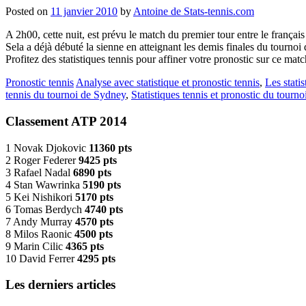
Posted on
11 janvier 2010
by
Antoine de Stats-tennis.com
A 2h00, cette nuit, est prévu le match du premier tour entre le frança
Sela a déjà débuté la sienne en atteignant les demis finales du tournoi
Profitez des statistiques tennis pour affiner votre pronostic sur ce mat
Pronostic tennis
Analyse avec statistique et pronostic tennis
,
Les stati
tennis du tournoi de Sydney
,
Statistiques tennis et pronostic du tourn
Classement ATP 2014
1 Novak Djokovic
11360 pts
2 Roger Federer
9425 pts
3 Rafael Nadal
6890 pts
4 Stan Wawrinka
5190 pts
5 Kei Nishikori
5170 pts
6 Tomas Berdych
4740 pts
7 Andy Murray
4570 pts
8 Milos Raonic
4500 pts
9 Marin Cilic
4365 pts
10 David Ferrer
4295 pts
Les derniers articles