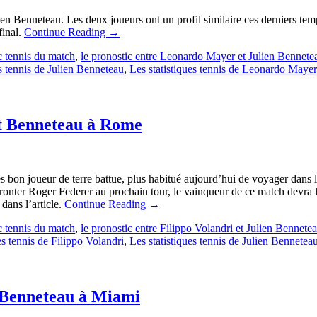
enneteau. Les deux joueurs ont un profil similaire ces derniers temps su
final.
Continue Reading
→
c tennis du match
,
le pronostic entre Leonardo Mayer et Julien Bennete
es tennis de Julien Benneteau
,
Les statistiques tennis de Leonardo Mayer
 et Benneteau à Rome
s bon joueur de terre battue, plus habitué aujourd’hui de voyager dans 
fronter Roger Federer au prochain tour, le vainqueur de ce match devra l
 dans l’article.
Continue Reading
→
c tennis du match
,
le pronostic entre Filippo Volandri et Julien Bennete
es tennis de Filippo Volandri
,
Les statistiques tennis de Julien Bennetea
t Benneteau à Miami