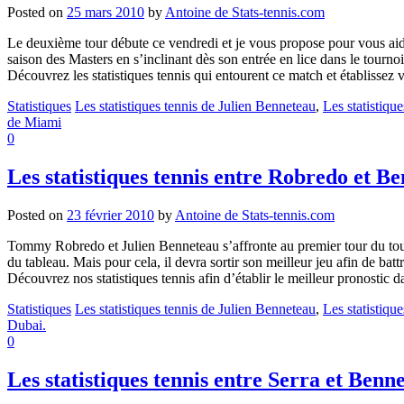
Posted on
25 mars 2010
by
Antoine de Stats-tennis.com
Le deuxième tour débute ce vendredi et je vous propose pour vous aide
saison des Masters en s’inclinant dès son entrée en lice dans le tourno
Découvrez les statistiques tennis qui entourent ce match et établisse
Statistiques
Les statistiques tennis de Julien Benneteau
,
Les statistiqu
de Miami
0
Les statistiques tennis entre Robredo et B
Posted on
23 février 2010
by
Antoine de Stats-tennis.com
Tommy Robredo et Julien Benneteau s’affronte au premier tour du tourn
du tableau. Mais pour cela, il devra sortir son meilleur jeu afin de battr
Découvrez nos statistiques tennis afin d’établir le meilleur pronostic 
Statistiques
Les statistiques tennis de Julien Benneteau
,
Les statistiq
Dubai.
0
Les statistiques tennis entre Serra et Benn