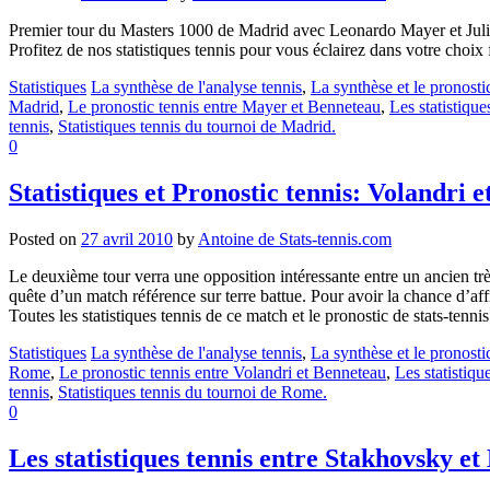
Premier tour du Masters 1000 de Madrid avec Leonardo Mayer et Julien B
Profitez de nos statistiques tennis pour vous éclairez dans votre choix 
Statistiques
La synthèse de l'analyse tennis
,
La synthèse et le pronosti
Madrid
,
Le pronostic tennis entre Mayer et Benneteau
,
Les statistiqu
tennis
,
Statistiques tennis du tournoi de Madrid.
0
Statistiques et Pronostic tennis: Volandri
Posted on
27 avril 2010
by
Antoine de Stats-tennis.com
Le deuxième tour verra une opposition intéressante entre un ancien trè
quête d’un match référence sur terre battue. Pour avoir la chance d’af
Toutes les statistiques tennis de ce match et le pronostic de stats-tennis
Statistiques
La synthèse de l'analyse tennis
,
La synthèse et le pronosti
Rome
,
Le pronostic tennis entre Volandri et Benneteau
,
Les statistiqu
tennis
,
Statistiques tennis du tournoi de Rome.
0
Les statistiques tennis entre Stakhovsky e