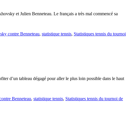
takhovsky et Julien Benneteau. Le français a très mal commencé sa
ovsky contre Benneteau
,
statistique tennis
,
Statistiques tennis du tournoi
er d’un tableau dégagé pour aller le plus loin possible dans le haut
 contre Benneteau
,
statistique tennis
,
Statistiques tennis du tournoi de