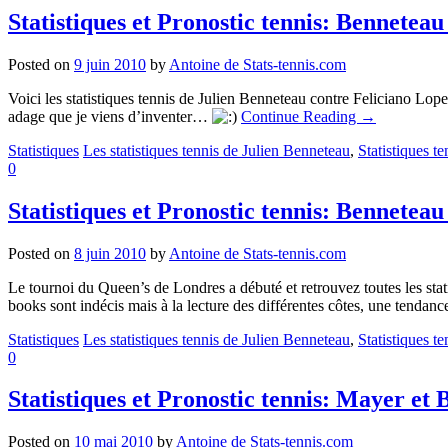
Statistiques et Pronostic tennis: Bennetea
Posted on
9 juin 2010
by
Antoine de Stats-tennis.com
Voici les statistiques tennis de Julien Benneteau contre Feliciano Lopez
adage que je viens d’inventer…
Continue Reading
→
Statistiques
Les statistiques tennis de Julien Benneteau
,
Statistiques t
0
Statistiques et Pronostic tennis: Bennetea
Posted on
8 juin 2010
by
Antoine de Stats-tennis.com
Le tournoi du Queen’s de Londres a débuté et retrouvez toutes les stat
books sont indécis mais à la lecture des différentes côtes, une tenda
Statistiques
Les statistiques tennis de Julien Benneteau
,
Statistiques t
0
Statistiques et Pronostic tennis: Mayer et
Posted on
10 mai 2010
by
Antoine de Stats-tennis.com