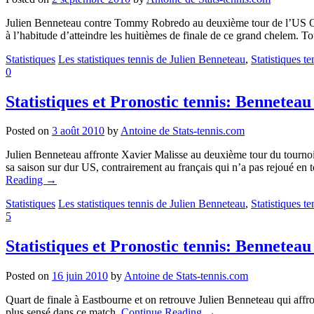
Julien Benneteau contre Tommy Robredo au deuxième tour de l’US Open
à l’habitude d’atteindre les huitièmes de finale de ce grand chelem. To
Statistiques
Les statistiques tennis de Julien Benneteau
,
Statistiques 
0
Statistiques et Pronostic tennis: Bennetea
Posted on
3 août 2010
by
Antoine de Stats-tennis.com
Julien Benneteau affronte Xavier Malisse au deuxième tour du tournoi
sa saison sur dur US, contrairement au français qui n’a pas rejoué en t
Reading
→
Statistiques
Les statistiques tennis de Julien Benneteau
,
Statistiques 
5
Statistiques et Pronostic tennis: Bennetea
Posted on
16 juin 2010
by
Antoine de Stats-tennis.com
Quart de finale à Eastbourne et on retrouve Julien Benneteau qui affron
plus sensé dans ce match.
Continue Reading
→