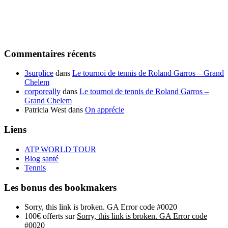
Commentaires récents
3surplice
dans
Le tournoi de tennis de Roland Garros – Grand
Chelem
corporeally
dans
Le tournoi de tennis de Roland Garros –
Grand Chelem
Patricia West
dans
On apprécie
Liens
ATP WORLD TOUR
Blog santé
Tennis
Les bonus des bookmakers
Sorry, this link is broken. GA Error code #0020
100€ offerts sur
Sorry, this link is broken. GA Error code
#0020