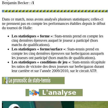
Benjamin Becker :
/1
Dans ce match, nous avons analysés plusieurs statistiques; celles-ci
ne prennent pas en compte les performances établies depuis le début
du tournoi de Halle:
Les statistiques « forme »
: Stats-tennis prend en compte les
cinq dernières épreuves auquel le joueur a participé (hors
matchs de qualifications).
Les statistiques « forme/surface »
: Stats-tennis prend en
compte les cinq dernières épreuves sur herbe/gazon auxquels
les joueurs ont participé (hors matchs de qualifications).
Les statistiques « conditions de jeu »
: Stats-tennis récapitule
les ratios de victoire des deux joueurs sur herbe/gazon durant
leur carrière et sur l’année 2009/2010, sur le circuit ATP.