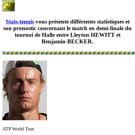
Stats-tennis
vous présente différentes statistiques et
son pronostic concernant le match en demi-finale du
tournoi de Halle entre Lleyton HEWITT et
Benjamin BECKER.
ATP World Tour