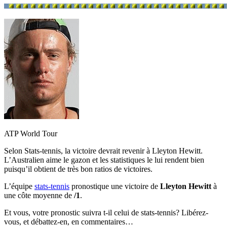
ATP World Tour
Selon Stats-tennis, la victoire devrait revenir à Lleyton Hewitt.
L’Australien aime le gazon et les statistiques le lui rendent bien
puisqu’il obtient de très bon ratios de victoires.
L’équipe
stats-tennis
pronostique une victoire de
Lleyton Hewitt
à
une côte moyenne de
/1
.
Et vous, votre pronostic suivra t-il celui de stats-tennis? Libérez-
vous, et débattez-en, en commentaires…