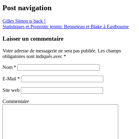
Post navigation
Gilles Simon is back !
Statistiques et Pronostic tennis: Benneteau et Blake à Eastbourne
Laisser un commentaire
Votre adresse de messagerie ne sera pas publiée. Les champs
obligatoires sont indiqués avec
*
Nom
*
E-Mail
*
Site web
Commentaire