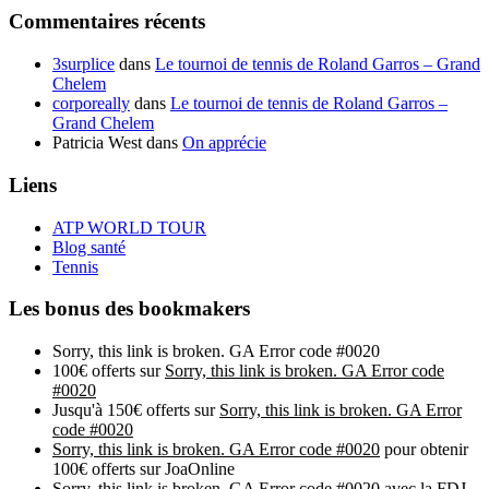
Commentaires récents
3surplice
dans
Le tournoi de tennis de Roland Garros – Grand
Chelem
corporeally
dans
Le tournoi de tennis de Roland Garros –
Grand Chelem
Patricia West
dans
On apprécie
Liens
ATP WORLD TOUR
Blog santé
Tennis
Les bonus des bookmakers
Sorry, this link is broken. GA Error code #0020
100€ offerts sur
Sorry, this link is broken. GA Error code
#0020
Jusqu'à 150€ offerts sur
Sorry, this link is broken. GA Error
code #0020
Sorry, this link is broken. GA Error code #0020
pour obtenir
100€ offerts sur JoaOnline
Sorry, this link is broken. GA Error code #0020
avec la FDJ