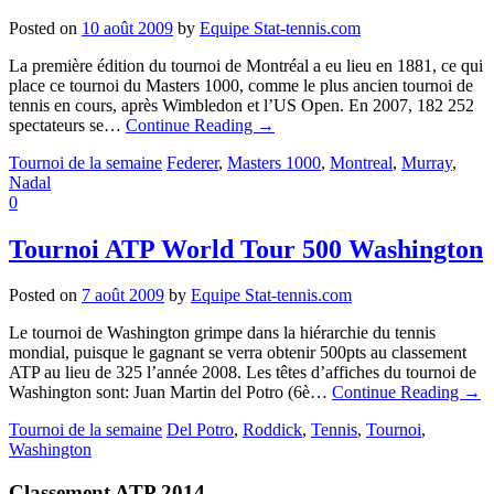
Posted on
10 août 2009
by
Equipe Stat-tennis.com
La première édition du tournoi de Montréal a eu lieu en 1881, ce qui
place ce tournoi du Masters 1000, comme le plus ancien tournoi de
tennis en cours, après Wimbledon et l’US Open. En 2007, 182 252
spectateurs se…
Continue Reading
→
Tournoi de la semaine
Federer
,
Masters 1000
,
Montreal
,
Murray
,
Nadal
0
Tournoi ATP World Tour 500 Washington
Posted on
7 août 2009
by
Equipe Stat-tennis.com
Le tournoi de Washington grimpe dans la hiérarchie du tennis
mondial, puisque le gagnant se verra obtenir 500pts au classement
ATP au lieu de 325 l’année 2008. Les têtes d’affiches du tournoi de
Washington sont: Juan Martin del Potro (6è…
Continue Reading
→
Tournoi de la semaine
Del Potro
,
Roddick
,
Tennis
,
Tournoi
,
Washington
Classement ATP 2014