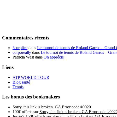
Commentaires récents
3surplice
dans
Le tournoi de tennis de Roland Garros – Grand
corporeally
dans
Le tournoi de tennis de Roland Garros – Gra
Patricia West
dans
On apprécie
Liens
ATP WORLD TOUR
Blog santé
Tennis
Les bonus des bookmakers
Sorry, this link is broken. GA Error code #0020
100€ offerts sur
Sorry, this link is broken. GA Error code #002
Jusqu'à 150€ offerts sur
Sorry, this link is broken. GA Error c