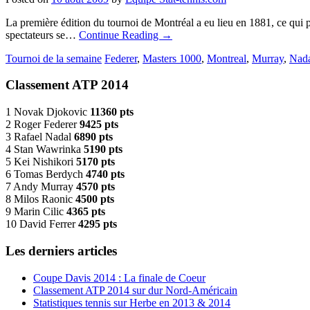
La première édition du tournoi de Montréal a eu lieu en 1881, ce qui
spectateurs se…
Continue Reading
→
Tournoi de la semaine
Federer
,
Masters 1000
,
Montreal
,
Murray
,
Nad
Classement ATP 2014
1 Novak Djokovic
11360 pts
2 Roger Federer
9425 pts
3 Rafael Nadal
6890 pts
4 Stan Wawrinka
5190 pts
5 Kei Nishikori
5170 pts
6 Tomas Berdych
4740 pts
7 Andy Murray
4570 pts
8 Milos Raonic
4500 pts
9 Marin Cilic
4365 pts
10 David Ferrer
4295 pts
Les derniers articles
Coupe Davis 2014 : La finale de Coeur
Classement ATP 2014 sur dur Nord-Américain
Statistiques tennis sur Herbe en 2013 & 2014