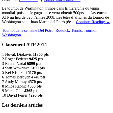
Le tournoi de Washington grimpe dans la hiérarchie du tennis
mondial, puisque le gagnant se verra obtenir 500pts au classement
ATP au lieu de 325 l’année 2008. Les têtes d’affiches du tournoi de
Washington sont: Juan Martin del Potro (6è…
Continue Reading
→
Tournoi de la semaine
Del Potro
,
Roddick
,
Tennis
,
Tournoi
,
Washington
Classement ATP 2014
1 Novak Djokovic
11360 pts
2 Roger Federer
9425 pts
3 Rafael Nadal
6890 pts
4 Stan Wawrinka
5190 pts
5 Kei Nishikori
5170 pts
6 Tomas Berdych
4740 pts
7 Andy Murray
4570 pts
8 Milos Raonic
4500 pts
9 Marin Cilic
4365 pts
10 David Ferrer
4295 pts
Les derniers articles