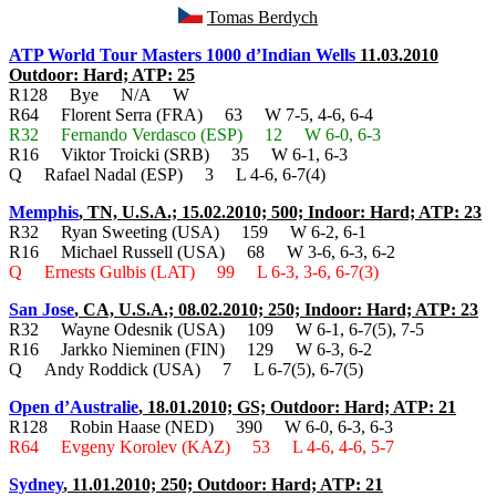
Tomas Berdych
ATP World Tour Masters 1000 d’Indian Wells
11.03.2010
Outdoor: Hard; ATP: 25
R128 Bye N/A W
R64 Florent Serra (FRA) 63 W 7-5, 4-6, 6-4
R32 Fernando Verdasco (ESP) 12 W 6-0, 6-3
R16 Viktor Troicki (SRB) 35 W 6-1, 6-3
Q Rafael Nadal (ESP) 3 L 4-6, 6-7(4)
Memphis
, TN, U.S.A.; 15.02.2010; 500; Indoor: Hard; ATP: 23
R32 Ryan Sweeting (USA) 159 W 6-2, 6-1
R16 Michael Russell (USA) 68 W 3-6, 6-3, 6-2
Q Ernests Gulbis (LAT) 99 L 6-3, 3-6, 6-7(3)
San Jose
, CA, U.S.A.; 08.02.2010; 250; Indoor: Hard; ATP: 23
R32 Wayne Odesnik (USA) 109 W 6-1, 6-7(5), 7-5
R16 Jarkko Nieminen (FIN) 129 W 6-3, 6-2
Q Andy Roddick (USA) 7 L 6-7(5), 6-7(5)
Open d’Australie
, 18.01.2010; GS; Outdoor: Hard; ATP: 21
R128 Robin Haase (NED) 390 W 6-0, 6-3, 6-3
R64 Evgeny Korolev (KAZ) 53 L 4-6, 4-6, 5-7
Sydney
, 11.01.2010; 250; Outdoor: Hard; ATP: 21