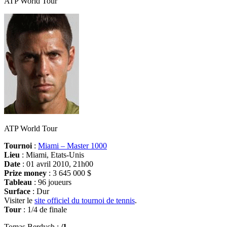
ATP World Tour
ATP World Tour
Tournoi
:
Miami – Master 1000
Lieu
: Miami, Etats-Unis
Date
: 01 avril 2010, 21h00
Prize money
: 3 645 000 $
Tableau
: 96 joueurs
Surface
: Dur
Visiter le
site officiel du tournoi de tennis
.
Tour
: 1/4 de finale
Tomas Berdych :
/1