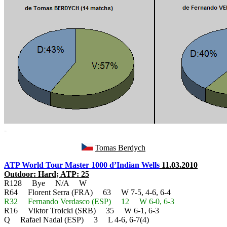
-
Tomas Berdych
ATP World Tour Master 1000 d’Indian Wells
11.03.2010
Outdoor: Hard; ATP: 25
R128 Bye N/A W
R64 Florent Serra (FRA) 63 W 7-5, 4-6, 6-4
R32 Fernando Verdasco (ESP) 12 W 6-0, 6-3
R16 Viktor Troicki (SRB) 35 W 6-1, 6-3
Q Rafael Nadal (ESP) 3 L 4-6, 6-7(4)