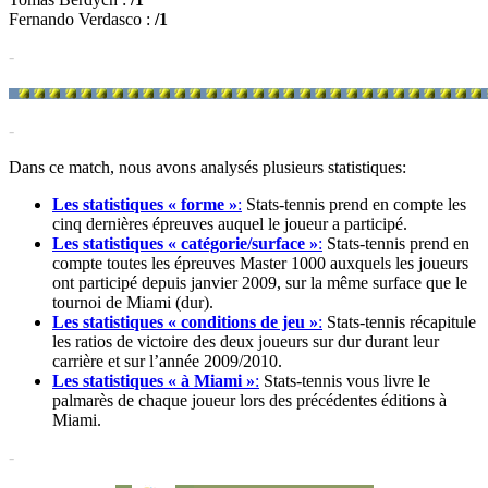
Fernando Verdasco :
/1
-
-
Dans ce match, nous avons analysés plusieurs statistiques:
Les statistiques « forme »
:
Stats-tennis prend en compte les
cinq dernières épreuves auquel le joueur a participé.
Les statistiques « catégorie/surface »
:
Stats-tennis prend en
compte toutes les épreuves Master 1000 auxquels les joueurs
ont participé depuis janvier 2009, sur la même surface que le
tournoi de Miami (dur).
Les statistiques « conditions de jeu »
:
Stats-tennis récapitule
les ratios de victoire des deux joueurs sur dur durant leur
carrière et sur l’année 2009/2010.
Les statistiques « à Miami »
:
Stats-tennis vous livre le
palmarès de chaque joueur lors des précédentes éditions à
Miami.
-