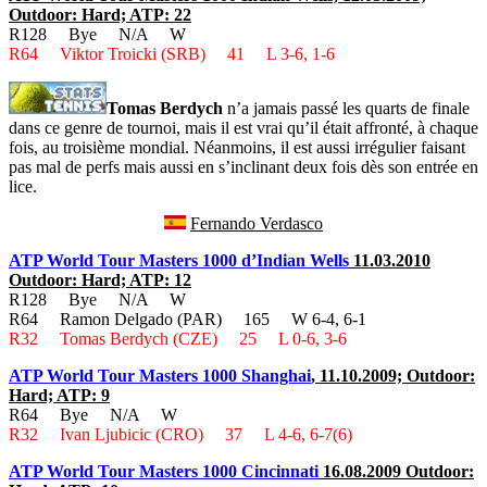
Outdoor: Hard; ATP: 22
R128 Bye N/A W
R64 Viktor Troicki (SRB) 41 L 3-6, 1-6
Tomas Berdych
n’a jamais passé les quarts de finale
dans ce genre de tournoi, mais il est vrai qu’il était affronté, à chaque
fois, au troisième mondial. Néanmoins, il est aussi irrégulier faisant
pas mal de perfs mais aussi en s’inclinant deux fois dès son entrée en
lice.
Fernando Verdasco
ATP World Tour Masters 1000 d’Indian Wells
11.03.2010
Outdoor: Hard; ATP: 12
R128 Bye N/A W
R64 Ramon Delgado (PAR) 165 W 6-4, 6-1
R32 Tomas Berdych (CZE) 25 L 0-6, 3-6
ATP World Tour Masters 1000 Shanghai
, 11.10.2009; Outdoor:
Hard; ATP: 9
R64 Bye N/A W
R32 Ivan Ljubicic (CRO) 37 L 4-6, 6-7(6)
ATP World Tour Masters 1000 Cincinnati
16.08.2009 Outdoor: