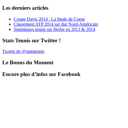
Les derniers articles
Coupe Davis 2014 : La finale de Coeur
Classement ATP 2014 sur dur Nord-Américain
Statistiques tennis sur Herbe en 2013 & 2014
Stats Tennis sur Twitter !
Tweets de @statstennis
Le Bonus du Moment
Encore plus d’infos sur Facebook