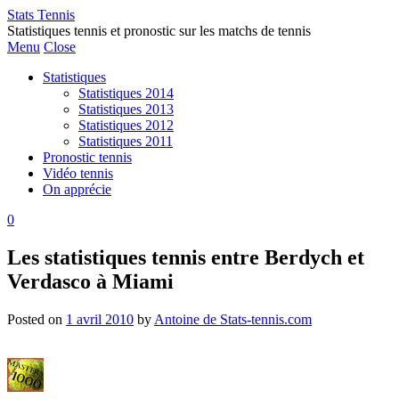
Stats Tennis
Statistiques tennis et pronostic sur les matchs de tennis
Menu
Close
Statistiques
Statistiques 2014
Statistiques 2013
Statistiques 2012
Statistiques 2011
Pronostic tennis
Vidéo tennis
On apprécie
0
Les statistiques tennis entre Berdych et
Verdasco à Miami
Posted on
1 avril 2010
by
Antoine de Stats-tennis.com