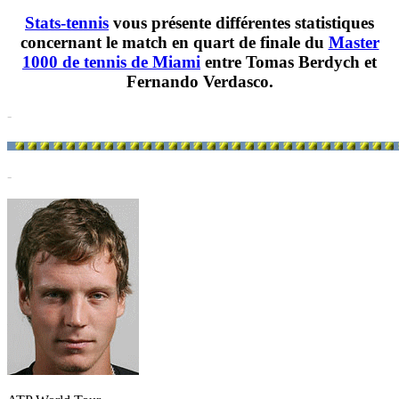
Stats-tennis
vous présente différentes statistiques
concernant le match en quart de finale du
Master
1000 de tennis de Miami
entre Tomas Berdych et
Fernando Verdasco.
-
-