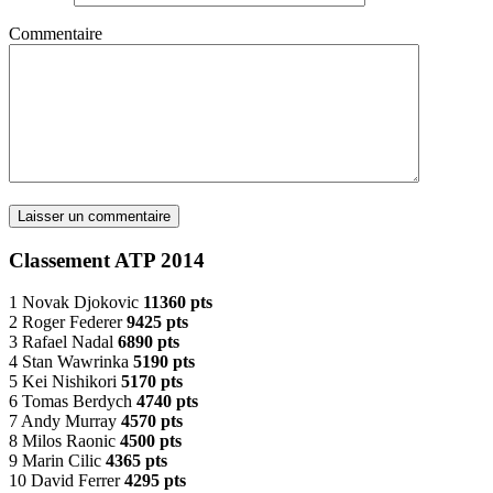
Commentaire
Classement ATP 2014
1 Novak Djokovic
11360 pts
2 Roger Federer
9425 pts
3 Rafael Nadal
6890 pts
4 Stan Wawrinka
5190 pts
5 Kei Nishikori
5170 pts
6 Tomas Berdych
4740 pts
7 Andy Murray
4570 pts
8 Milos Raonic
4500 pts
9 Marin Cilic
4365 pts
10 David Ferrer
4295 pts