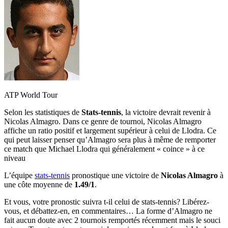
ATP World Tour
Selon les statistiques de
Stats-tennis
, la victoire devrait revenir à
Nicolas Almagro. Dans ce genre de tournoi, Nicolas Almagro
affiche un ratio positif et largement supérieur à celui de Llodra. Ce
qui peut laisser penser qu’Almagro sera plus à même de remporter
ce match que Michael Llodra qui généralement « coince » à ce
niveau
L’équipe
stats-tennis
pronostique une victoire de
Nicolas Almagro
à
une côte moyenne de
1.49/1
.
Et vous, votre pronostic suivra t-il celui de stats-tennis? Libérez-
vous, et débattez-en, en commentaires… La forme d’Almagro ne
fait aucun doute avec 2 tournois remportés récemment mais le souci