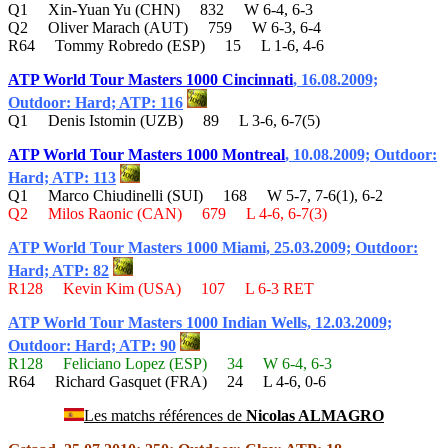
Q1 Xin-Yuan Yu (CHN) 832 W 6-4, 6-3
Q2 Oliver Marach (AUT) 759 W 6-3, 6-4
R64 Tommy Robredo (ESP) 15 L 1-6, 4-6
ATP World Tour Masters 1000 Cincinnati
, 16.08.2009;
Outdoor: Hard; ATP: 116
Q1 Denis Istomin (UZB) 89 L 3-6, 6-7(5)
ATP World Tour Masters 1000 Montreal
, 10.08.2009; Outdoor:
Hard; ATP: 113
Q1 Marco Chiudinelli (SUI) 168 W 5-7, 7-6(1), 6-2
Q2 Milos Raonic (CAN) 679 L 4-6, 6-7(3)
ATP World Tour Masters 1000 Miami, 25.03.2009; Outdoor:
Hard; ATP: 82
R128 Kevin Kim (USA) 107 L 6-3 RET
ATP World Tour Masters 1000 Indian Wells, 12.03.2009;
Outdoor: Hard; ATP: 90
R128 Feliciano Lopez (ESP) 34 W 6-4, 6-3
R64 Richard Gasquet (FRA) 24 L 4-6, 0-6
Les matchs références de
Nicolas ALMAGRO