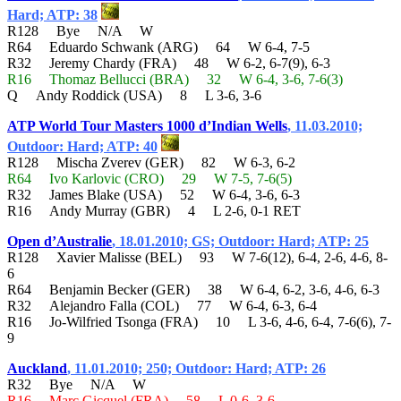
Hard; ATP: 38
R128 Bye N/A W
R64 Eduardo Schwank (ARG) 64 W 6-4, 7-5
R32 Jeremy Chardy (FRA) 48 W 6-2, 6-7(9), 6-3
R16 Thomaz Bellucci (BRA) 32 W 6-4, 3-6, 7-6(3)
Q Andy Roddick (USA) 8 L 3-6, 3-6
ATP World Tour Masters 1000 d’Indian Wells
, 11.03.2010;
Outdoor: Hard; ATP: 40
R128 Mischa Zverev (GER) 82 W 6-3, 6-2
R64 Ivo Karlovic (CRO) 29 W 7-5, 7-6(5)
R32 James Blake (USA) 52 W 6-4, 3-6, 6-3
R16 Andy Murray (GBR) 4 L 2-6, 0-1 RET
Open d’Australie
, 18.01.2010; GS; Outdoor: Hard; ATP: 25
R128 Xavier Malisse (BEL) 93 W 7-6(12), 6-4, 2-6, 4-6, 8-
6
R64 Benjamin Becker (GER) 38 W 6-4, 6-2, 3-6, 4-6, 6-3
R32 Alejandro Falla (COL) 77 W 6-4, 6-3, 6-4
R16 Jo-Wilfried Tsonga (FRA) 10 L 3-6, 4-6, 6-4, 7-6(6), 7-
9
Auckland
, 11.01.2010; 250; Outdoor: Hard; ATP: 26
R32 Bye N/A W
R16 Marc Gicquel (FRA) 58 L 0-6, 3-6