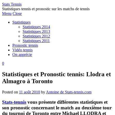
Stats Tennis
Statistiques tennis et pronostic sur les matchs de tennis
Menu
Close
Statistiques
Statistiques 2014
Statistiques 2013
Statistiques 2012
Statistiques 2011
Pronostic tennis
Vidéo tennis
On apprécie
0
Statistiques et Pronostic tennis: Llodra et
Almagro à Toronto
Posted on
11 août 2010
by
Antoine de Stats-tennis.com
Stats-tennis
vous présente différentes statistiques et
son pronostic concernant le match au deuxième tour
du tournoi de Toronto entre Michael LLODRA et