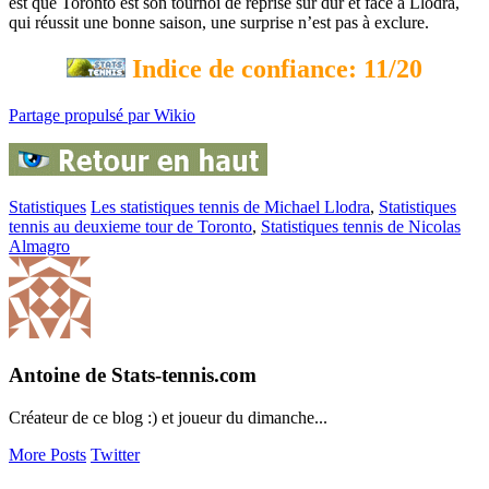
est que Toronto est son tournoi de reprise sur dur et face à Llodra,
qui réussit une bonne saison, une surprise n’est pas à exclure.
Indice de confiance: 11/20
Partage propulsé par Wikio
Statistiques
Les statistiques tennis de Michael Llodra
,
Statistiques
tennis au deuxieme tour de Toronto
,
Statistiques tennis de Nicolas
Almagro
Antoine de Stats-tennis.com
Créateur de ce blog :) et joueur du dimanche...
More Posts
Twitter