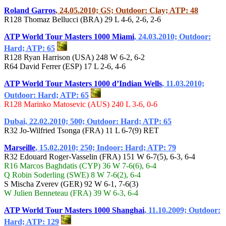
Roland Garros
, 24.05.2010; GS; Outdoor: Clay; ATP: 48
R128 Thomaz Bellucci (BRA) 29 L 4-6, 2-6, 2-6
ATP World Tour Masters 1000 Miami
, 24.03.2010; Outdoor:
Hard; ATP: 65
R128 Ryan Harrison (USA) 248 W 6-2, 6-2
R64 David Ferrer (ESP) 17 L 2-6, 4-6
ATP World Tour Masters 1000 d’Indian Wells
, 11.03.2010;
Outdoor: Hard; ATP: 65
R128 Marinko Matosevic (AUS) 240 L 3-6, 0-6
Dubai, 22.02.2010; 500; Outdoor: Hard; ATP: 65
R32 Jo-Wilfried Tsonga (FRA) 11 L 6-7(9) RET
Marseille
, 15.02.2010; 250; Indoor: Hard; ATP: 79
R32 Edouard Roger-Vasselin (FRA) 151 W 6-7(5), 6-3, 6-4
R16 Marcos Baghdatis (CYP) 36 W 7-6(6), 6-4
Q Robin Soderling (SWE) 8 W 7-6(2), 6-4
S Mischa Zverev (GER) 92 W 6-1, 7-6(3)
W Julien Benneteau (FRA) 39 W 6-3, 6-4
ATP World Tour Masters 1000 Shanghai
, 11.10.2009; Outdoor:
Hard; ATP: 129