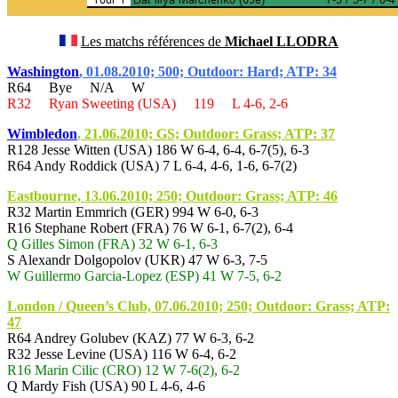
Les matchs références de
Michael LLODRA
Washington
, 01.08.2010; 500; Outdoor: Hard; ATP: 34
R64 Bye N/A W
R32 Ryan Sweeting (USA) 119 L 4-6, 2-6
Wimbledon
, 21.06.2010; GS; Outdoor: Grass; ATP: 37
R128 Jesse Witten (USA) 186 W 6-4, 6-4, 6-7(5), 6-3
R64 Andy Roddick (USA) 7 L 6-4, 4-6, 1-6, 6-7(2)
Eastbourne, 13.06.2010; 250; Outdoor: Grass; ATP: 46
R32 Martin Emmrich (GER) 994 W 6-0, 6-3
R16 Stephane Robert (FRA) 76 W 6-1, 6-7(2), 6-4
Q Gilles Simon (FRA) 32 W 6-1, 6-3
S Alexandr Dolgopolov (UKR) 47 W 6-3, 7-5
W Guillermo Garcia-Lopez (ESP) 41 W 7-5, 6-2
London / Queen’s Club, 07.06.2010; 250; Outdoor: Grass; ATP:
47
R64 Andrey Golubev (KAZ) 77 W 6-3, 6-2
R32 Jesse Levine (USA) 116 W 6-4, 6-2
R16 Marin Cilic (CRO) 12 W 7-6(2), 6-2
Q Mardy Fish (USA) 90 L 4-6, 4-6