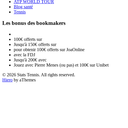
ATP WORLD TOUR
Blog santé
Tennis
Les bonus des bookmakers
100€ offerts sur
Jusqu'à 150€ offerts sur
pour obtenir 100€ offerts sur JoaOnline
avec la FDJ
Jusqu'à 200€ avec
Jouez avec Pierre Menes (ou pas) et 100€ sur Unibet
© 2026 Stats Tennis. All rights reserved.
Hiero
by aThemes