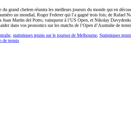
 du grand chelem réunira les meilleurs joueurs du monde qui en découdr
 numéro un mondial, Roger Federer qui l’a gagné trois fois; de Rafael N
is Juan Martin del Potro, vainqueur à l’US Open, et Nikolay Davydenko, 
s aider dans vos pronostics sur les matchs de l’Open d’Australie de tenni
stralie
,
statistiques tennis sur le tournoi de Melbourne
,
Statistiques tenn
 de tennis