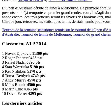
L’Open d’Australie débute ce lundi à Melbourne. La première épreuve
présents ont déjà remporté ce premier grand rendez-vous. Il s’agit du
année encore, ces trois joueurs seront les favoris des bookmakers, ma
Chaque jour, retrouvez les statistiques tennis de stats-tennis pour vou
Tournoi de la semaine
statistiques tennis sur le tournoi de l'Open d'Au
d'Australie
,
Tournoi de tennis de Melbourne
,
Tournoi du grand chelem
Classement ATP 2014
1 Novak Djokovic
11360 pts
2 Roger Federer
9425 pts
3 Rafael Nadal
6890 pts
4 Stan Wawrinka
5190 pts
5 Kei Nishikori
5170 pts
6 Tomas Berdych
4740 pts
7 Andy Murray
4570 pts
8 Milos Raonic
4500 pts
9 Marin Cilic
4365 pts
10 David Ferrer
4295 pts
Les derniers articles