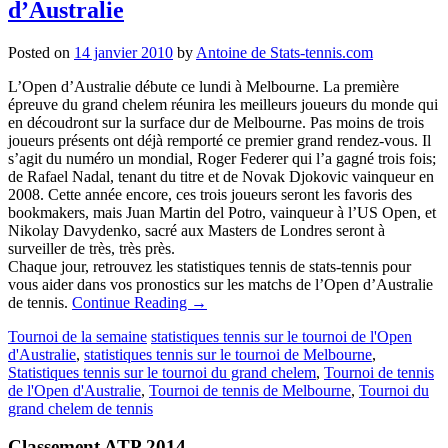
d’Australie
Posted on
14 janvier 2010
by
Antoine de Stats-tennis.com
L’Open d’Australie débute ce lundi à Melbourne. La première
épreuve du grand chelem réunira les meilleurs joueurs du monde qui
en découdront sur la surface dur de Melbourne. Pas moins de trois
joueurs présents ont déjà remporté ce premier grand rendez-vous. Il
s’agit du numéro un mondial, Roger Federer qui l’a gagné trois fois;
de Rafael Nadal, tenant du titre et de Novak Djokovic vainqueur en
2008. Cette année encore, ces trois joueurs seront les favoris des
bookmakers, mais Juan Martin del Potro, vainqueur à l’US Open, et
Nikolay Davydenko, sacré aux Masters de Londres seront à
surveiller de très, très près.
Chaque jour, retrouvez les statistiques tennis de stats-tennis pour
vous aider dans vos pronostics sur les matchs de l’Open d’Australie
de tennis.
Continue Reading
→
Tournoi de la semaine
statistiques tennis sur le tournoi de l'Open
d'Australie
,
statistiques tennis sur le tournoi de Melbourne
,
Statistiques tennis sur le tournoi du grand chelem
,
Tournoi de tennis
de l'Open d'Australie
,
Tournoi de tennis de Melbourne
,
Tournoi du
grand chelem de tennis
Classement ATP 2014