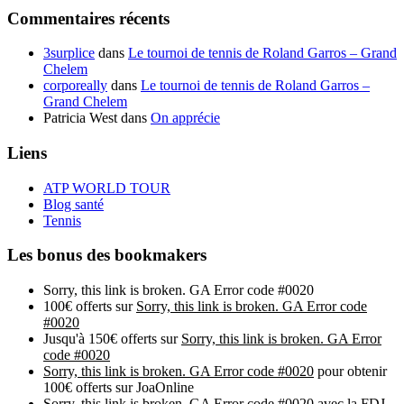
Commentaires récents
3surplice
dans
Le tournoi de tennis de Roland Garros – Grand
Chelem
corporeally
dans
Le tournoi de tennis de Roland Garros –
Grand Chelem
Patricia West
dans
On apprécie
Liens
ATP WORLD TOUR
Blog santé
Tennis
Les bonus des bookmakers
Sorry, this link is broken. GA Error code #0020
100€ offerts sur
Sorry, this link is broken. GA Error code
#0020
Jusqu'à 150€ offerts sur
Sorry, this link is broken. GA Error
code #0020
Sorry, this link is broken. GA Error code #0020
pour obtenir
100€ offerts sur JoaOnline
Sorry, this link is broken. GA Error code #0020
avec la FDJ