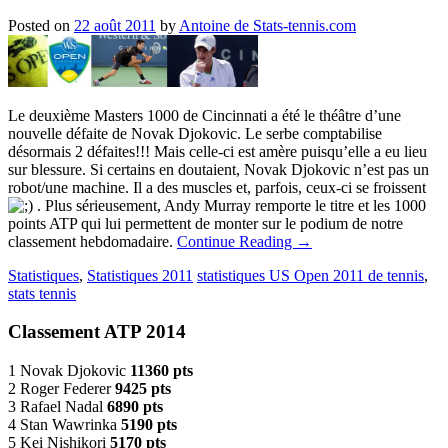
Posted on
22 août 2011
by
Antoine de Stats-tennis.com
Le deuxième Masters 1000 de Cincinnati a été le théâtre d’une
nouvelle défaite de Novak Djokovic. Le serbe comptabilise
désormais 2 défaites!!! Mais celle-ci est amère puisqu’elle a eu lieu
sur blessure. Si certains en doutaient, Novak Djokovic n’est pas un
robot/une machine. Il a des muscles et, parfois, ceux-ci se froissent
. Plus sérieusement, Andy Murray remporte le titre et les 1000
points ATP qui lui permettent de monter sur le podium de notre
classement hebdomadaire.
Continue Reading
→
Statistiques
,
Statistiques 2011
statistiques US Open 2011 de tennis
,
stats tennis
Classement ATP 2014
1 Novak Djokovic
11360 pts
2 Roger Federer
9425 pts
3 Rafael Nadal
6890 pts
4 Stan Wawrinka
5190 pts
5 Kei Nishikori
5170 pts