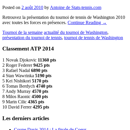
Posted on
2 août 2010
by
Antoine de Stats-tennis.com
Retrouvez la présentation du tournoi de tennis de Washington 2010
avec toutes les forces en présences.
Continue Reading
→
Tournoi de la semaine
actualité du tournoi de Washington
,
présentation du tournoi de tennis
,
tournoi de tennis de Washington
Classement ATP 2014
1 Novak Djokovic
11360 pts
2 Roger Federer
9425 pts
3 Rafael Nadal
6890 pts
4 Stan Wawrinka
5190 pts
5 Kei Nishikori
5170 pts
6 Tomas Berdych
4740 pts
7 Andy Murray
4570 pts
8 Milos Raonic
4500 pts
9 Marin Cilic
4365 pts
10 David Ferrer
4295 pts
Les derniers articles
Coupe Davis 2014 : La finale de Coeur