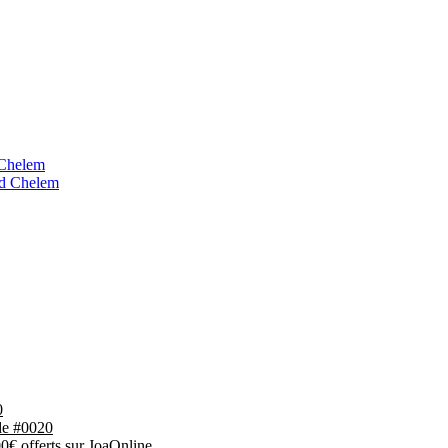
 Chelem
nd Chelem
0
ode #0020
0€ offerts sur JoaOnline