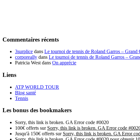
Commentaires récents
3surplice
dans
Le tournoi de tennis de Roland Garros – Grand
corporeally
dans
Le tournoi de tennis de Roland Garros – Gra
Patricia West
dans
On apprécie
Liens
ATP WORLD TOUR
Blog santé
Tennis
Les bonus des bookmakers
Sorry, this link is broken. GA Error code #0020
100€ offerts sur
Sorry, this link is broken. GA Error code #002
Jusqu'à 150€ offerts sur
Sorry, this link is broken. GA Error c
Sorry, this link is broken. GA Error code #0020
pour obtenir 10