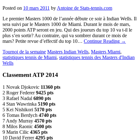
Posted on
10 mars 2011
by
Antoine de Stats-tennis.com
Le premier Masters 1000 de l’année débute ce soir à Indian Wells. Il
sera suivi par le Masters 1000 de Miami. Durant le mois de mars,
2000 points ATP seront en jeu. Qui des joueurs du top 10 va t-il le
plus s’en sortir? Au contraire, qui va sombrer durant ce mois de
mars? Petite revue d’effectif du top 10…
Continue Reading
→
Tournoi de la semaine
Masters Indian Wells
,
Masters Miami
,
statistiques tennis de Miami
,
statistiques tennis des Masters d'Indian
Wells
Classement ATP 2014
1 Novak Djokovic
11360 pts
2 Roger Federer
9425 pts
3 Rafael Nadal
6890 pts
4 Stan Wawrinka
5190 pts
5 Kei Nishikori
5170 pts
6 Tomas Berdych
4740 pts
7 Andy Murray
4570 pts
8 Milos Raonic
4500 pts
9 Marin Cilic
4365 pts
10 David Ferrer
4295 pts