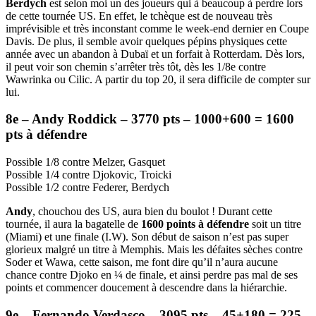
Berdych
est selon moi un des joueurs qui à beaucoup à perdre lors
de cette tournée US. En effet, le tchèque est de nouveau très
imprévisible et très inconstant comme le week-end dernier en Coupe
Davis. De plus, il semble avoir quelques pépins physiques cette
année avec un abandon à Dubaï et un forfait à Rotterdam. Dès lors,
il peut voir son chemin s’arrêter très tôt, dès les 1/8e contre
Wawrinka ou Cilic. A partir du top 20, il sera difficile de compter sur
lui.
8e – Andy Roddick – 3770 pts – 1000+600 = 1600
pts à défendre
Possible 1/8 contre Melzer, Gasquet
Possible 1/4 contre Djokovic, Troicki
Possible 1/2 contre Federer, Berdych
Andy
, chouchou des US, aura bien du boulot ! Durant cette
tournée, il aura la bagatelle de
1600 points à défendre
soit un titre
(Miami) et une finale (I.W). Son début de saison n’est pas super
glorieux malgré un titre à Memphis. Mais les défaites sèches contre
Soder et Wawa, cette saison, me font dire qu’il n’aura aucune
chance contre Djoko en ¼ de finale, et ainsi perdre pas mal de ses
points et commencer doucement à descendre dans la hiérarchie.
9e – Fernando Verdasco – 3095 pts – 45+180 = 225