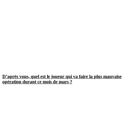
D’après vous, quel est le joueur qui va faire la plus mauvaise
opération durant ce mois de mars ?