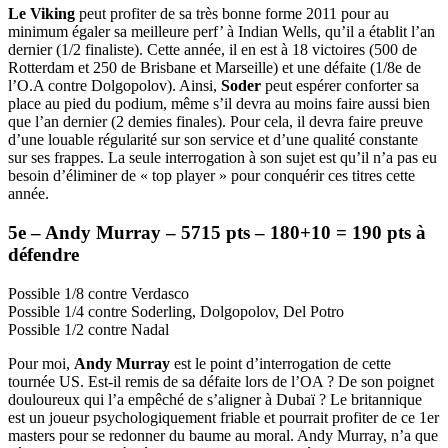
Le Viking
peut profiter de sa très bonne forme 2011 pour au
minimum égaler sa meilleure perf’ à Indian Wells, qu’il a établit l’an
dernier (1/2 finaliste). Cette année, il en est à 18 victoires (500 de
Rotterdam et 250 de Brisbane et Marseille) et une défaite (1/8e de
l’O.A contre Dolgopolov). Ainsi,
Soder
peut espérer conforter sa
place au pied du podium, même s’il devra au moins faire aussi bien
que l’an dernier (2 demies finales). Pour cela, il devra faire preuve
d’une louable régularité sur son service et d’une qualité constante
sur ses frappes. La seule interrogation à son sujet est qu’il n’a pas eu
besoin d’éliminer de « top player » pour conquérir ces titres cette
année.
5e – Andy Murray – 5715 pts – 180+10 = 190 pts à
défendre
Possible 1/8 contre Verdasco
Possible 1/4 contre Soderling, Dolgopolov, Del Potro
Possible 1/2 contre Nadal
Pour moi,
Andy Murray
est le point d’interrogation de cette
tournée US. Est-il remis de sa défaite lors de l’OA ? De son poignet
douloureux qui l’a empêché de s’aligner à Dubaï ? Le britannique
est un joueur psychologiquement friable et pourrait profiter de ce 1er
masters pour se redonner du baume au moral. Andy Murray, n’a que