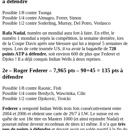
à défendre
Possible 1/8 contre Tsonga
Possible 1/4 contre Almagro, Ferrer, Simon
Possible 1/2 contre Soderling, Murray, Del Potro, Verdasco
Rafa Nadal
, numéro un mondial aura fort à faire. En effet, le
numéro 1 mondial a repris la compétition, la semaine dernière, lors
de la Coupe Davis après une blessure qui lui a imposé 5 semaines de
repos. Lors de cette tournée US, il va avoir la bagatelle de
720
points ATP à défendre
, soit environ 600 de plus que Federer et
Djoko ! Il a déjà conquis Indian Wells à deux reprises.
2e – Roger Federer – 7,965 pts – 90+45 = 135 pts à
défendre
Possible 1/8 contre Raonic, Fish
Possible 1/4 contre Berdych, Wawrinka, Cilic
Possible 1/2 contre Djokovic, Troicki
Federer
a remporté Indian Wells trois fois consécutivement entre
2004 et 2006 et obtient une carte de 29/7 à I.W. Le suisse est en
quête de son 18e titre en Masters 1000 (et ainsi rejoindre Nadal) et
pourrait même devenir recordman de titres ici même. Il n’a que
très
peu de points à défendre
et devrait avoir un solde positif à la fin du