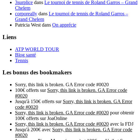
3surplice
dans
Le tournoi de tennis de Roland Garros – Grand
Chelem
corporeally
dans
Le tournoi de tennis de Roland Garros –
Grand Chelem
Patricia West
dans
On apprécie
Liens
ATP WORLD TOUR
Blog santé
Tennis
Les bonus des bookmakers
Sorry, this link is broken. GA Error code #0020
100€ offerts sur
Sorry, this link is broken. GA Error code
#0020
Jusqu'à 150€ offerts sur
Sorry, this link is broken. GA Error
code #0020
Sorry, this link is broken. GA Error code #0020
pour obtenir
100€ offerts sur JoaOnline
Sorry, this link is broken. GA Error code #0020
avec la FDJ
Jusqu'à 200€ avec
Sorry, this link is broken. GA Error code
#0020