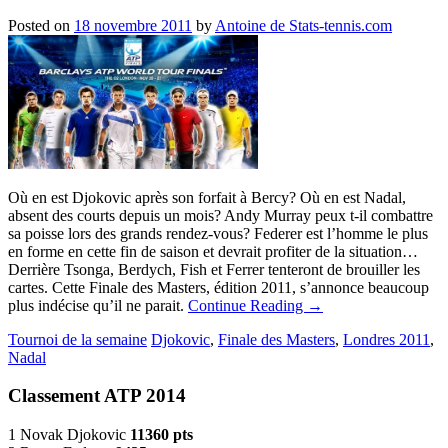
Posted on
18 novembre 2011
by
Antoine de Stats-tennis.com
Où en est Djokovic après son forfait à Bercy? Où en est Nadal,
absent des courts depuis un mois? Andy Murray peux t-il combattre
sa poisse lors des grands rendez-vous? Federer est l’homme le plus
en forme en cette fin de saison et devrait profiter de la situation…
Derrière Tsonga, Berdych, Fish et Ferrer tenteront de brouiller les
cartes. Cette Finale des Masters, édition 2011, s’annonce beaucoup
plus indécise qu’il ne parait.
Continue Reading
→
Tournoi de la semaine
Djokovic
,
Finale des Masters
,
Londres 2011
,
Nadal
Classement ATP 2014
1 Novak Djokovic
11360 pts