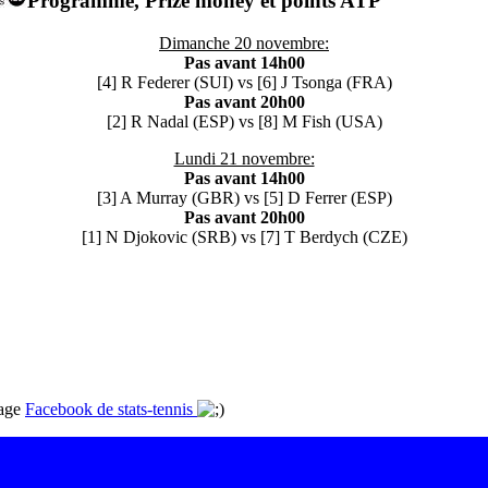
Programme, Prize money et points ATP
Dimanche 20 novembre:
Pas avant 14h00
[4] R Federer (SUI) vs [6] J Tsonga (FRA)
Pas avant 20h00
[2] R Nadal (ESP) vs [8] M Fish (USA)
Lundi 21 novembre:
Pas avant 14h00
[3] A Murray (GBR) vs [5] D Ferrer (ESP)
Pas avant 20h00
[1] N Djokovic (SRB) vs [7] T Berdych (CZE)
page
Facebook de stats-tennis