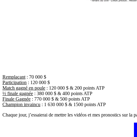
Remplaçant
: 70 000 $
Participation
: 120 000 $
Match gagné en poule
: 120 000 $ & 200 points ATP
½ finale gagnée
: 380 000 $ & 400 points ATP
Finale Gagnée
: 770 000 $ & 500 points ATP
Champion invaincu
: 1 630 000 $ & 1500 points ATP
Chaque jour, j’essaierai de mettre les vidéos et mes pronostics sur la 