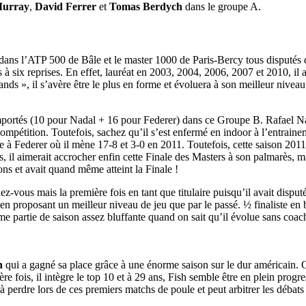
urray
,
David Ferrer
et
Tomas Berdych
dans le groupe A.
s dans l’ATP 500 de Bâle et le master 1000 de Paris-Bercy tous disputés
s à six reprises. En effet, lauréat en 2003, 2004, 2006, 2007 et 2010, il
rands », il s’avère être le plus en forme et évoluera à son meilleur niv
portés (10 pour Nadal + 16 pour Federer) dans ce Groupe B. Rafael Nad
pétition. Toutefois, sachez qu’il s’est enfermé en indoor à l’entraine
ederer où il mène 17-8 et 3-0 en 2011. Toutefois, cette saison 2011 est 
 il aimerait accrocher enfin cette Finale des Masters à son palmarès, ma
ions et avait quand même atteint la Finale !
z-vous mais la première fois en tant que titulaire puisqu’il avait disput
e en proposant un meilleur niveau de jeu que par le passé. ½ finaliste e
e partie de saison assez bluffante quand on sait qu’il évolue sans coach 
h
qui a gagné sa place grâce à une énorme saison sur le dur américain. G
e fois, il intègre le top 10 et à 29 ans, Fish semble être en plein prog
à perdre lors de ces premiers matchs de poule et peut arbitrer les débats