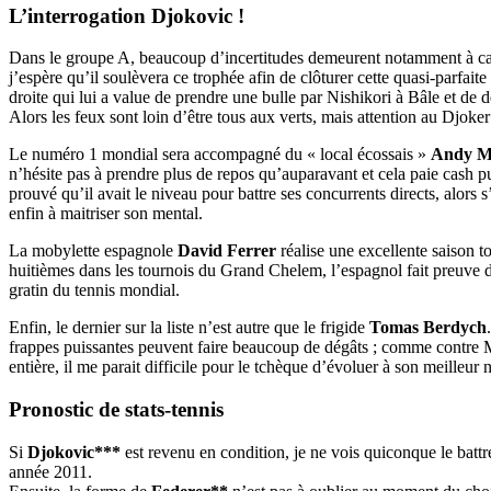
L’interrogation Djokovic !
Dans le groupe A, beaucoup d’incertitudes demeurent notamment à caus
j’espère qu’il soulèvera ce trophée afin de clôturer cette quasi-parfa
droite qui lui a value de prendre une bulle par Nishikori à Bâle et de 
Alors les feux sont loin d’être tous aux verts, mais attention au Djoke
Le numéro 1 mondial sera accompagné du « local écossais »
Andy M
n’hésite pas à prendre plus de repos qu’auparavant et cela paie cash pu
prouvé qu’il avait le niveau pour battre ses concurrents directs, alors s
enfin à maitriser son mental.
La mobylette espagnole
David Ferrer
réalise une excellente saison to
huitièmes dans les tournois du Grand Chelem, l’espagnol fait preuve d’
gratin du tennis mondial.
Enfin, le dernier sur la liste n’est autre que le frigide
Tomas Berdych
frappes puissantes peuvent faire beaucoup de dégâts ; comme contre Mu
entière, il me parait difficile pour le tchèque d’évoluer à son meilleur 
Pronostic de stats-tennis
Si
Djokovic***
est revenu en condition, je ne vois quiconque le batt
année 2011.