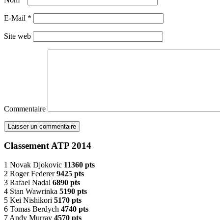
E-Mail
*
Site web
Commentaire
Classement ATP 2014
1 Novak Djokovic
11360 pts
2 Roger Federer
9425 pts
3 Rafael Nadal
6890 pts
4 Stan Wawrinka
5190 pts
5 Kei Nishikori
5170 pts
6 Tomas Berdych
4740 pts
7 Andy Murray
4570 pts