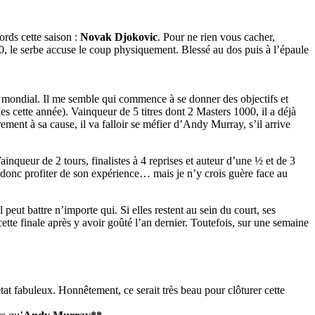
rds cette saison :
Novak Djokovic
. Pour ne rien vous cacher,
00, le serbe accuse le coup physiquement. Blessé au dos puis à l’épaule
3 mondial. Il me semble qui commence à se donner des objectifs et
es cette année). Vainqueur de 5 titres dont 2 Masters 1000, il a déjà
rement à sa cause, il va falloir se méfier d’Andy Murray, s’il arrive
ainqueur de 2 tours, finalistes à 4 reprises et auteur d’une ½ et de 3
t donc profiter de son expérience… mais je n’y crois guère face au
l peut battre n’importe qui. Si elles restent au sein du court, ses
te finale après y avoir goûté l’an dernier. Toutefois, sur une semaine
at fabuleux. Honnêtement, ce serait très beau pour clôturer cette