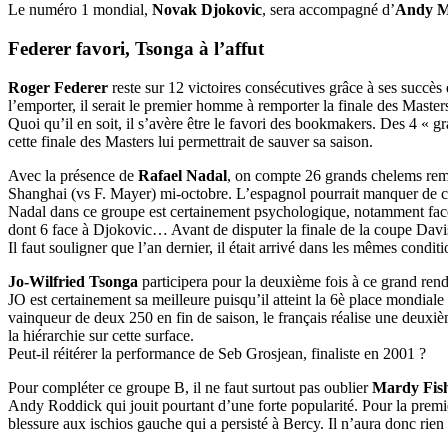
Le numéro 1 mondial,
Novak Djokovic
, sera accompagné d’
Andy M
Federer favori, Tsonga à l’affut
Roger Federer
reste sur 12 victoires consécutives grâce à ses succè
l’emporter, il serait le premier homme à remporter la finale des Master
Quoi qu’il en soit, il s’avère être le favori des bookmakers. Des 4 « g
cette finale des Masters lui permettrait de sauver sa saison.
Avec la présence de
Rafael Nadal
, on compte 26 grands chelems rem
Shanghai (vs F. Mayer) mi-octobre. L’espagnol pourrait manquer de com
Nadal dans ce groupe est certainement psychologique, notamment face à F
dont 6 face à Djokovic… Avant de disputer la finale de la coupe Davis,
Il faut souligner que l’an dernier, il était arrivé dans les mêmes condit
Jo-Wilfried Tsonga
participera pour la deuxième fois à ce grand rende
JO est certainement sa meilleure puisqu’il atteint la 6è place mondial
vainqueur de deux 250 en fin de saison, le français réalise une deuxièm
la hiérarchie sur cette surface.
Peut-il réitérer la performance de Seb Grosjean, finaliste en 2001 ?
Pour compléter ce groupe B, il ne faut surtout pas oublier
Mardy Fis
Andy Roddick qui jouit pourtant d’une forte popularité. Pour la premièr
blessure aux ischios gauche qui a persisté à Bercy. Il n’aura donc rien 