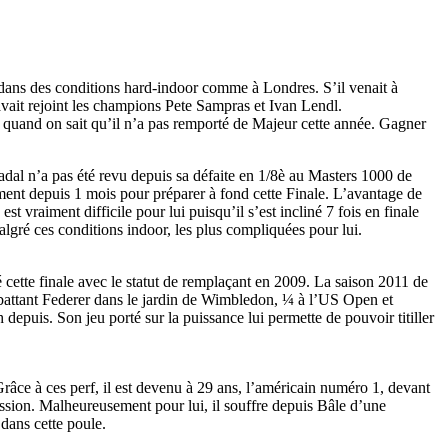
 dans des conditions hard-indoor comme à Londres. S’il venait à
 avait rejoint les champions Pete Sampras et Ivan Lendl.
eau quand on sait qu’il n’a pas remporté de Majeur cette année. Gagner
al n’a pas été revu depuis sa défaite en 1/8è au Masters 1000 de
ment depuis 1 mois pour préparer à fond cette Finale. L’avantage de
vraiment difficile pour lui puisqu’il s’est incliné 7 fois en finale
lgré ces conditions indoor, les plus compliquées pour lui.
é cette finale avec le statut de remplaçant en 2009. La saison 2011 de
n battant Federer dans le jardin de Wimbledon, ¼ à l’US Open et
depuis. Son jeu porté sur la puissance lui permette de pouvoir titiller
râce à ces perf, il est devenu à 29 ans, l’américain numéro 1, devant
ression. Malheureusement pour lui, il souffre depuis Bâle d’une
 dans cette poule.