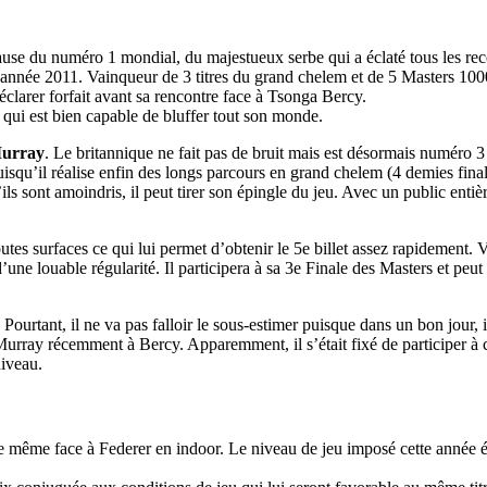
e du numéro 1 mondial, du majestueux serbe qui a éclaté tous les reco
ite année 2011. Vainqueur de 3 titres du grand chelem et de 5 Masters 10
déclarer forfait avant sa rencontre face à Tsonga Bercy.
r qui est bien capable de bluffer tout son monde.
urray
. Le britannique ne fait pas de bruit mais est désormais numéro 
isqu’il réalise enfin des longs parcours en grand chelem (4 demies final
’ils sont amoindris, il peut tirer son épingle du jeu. Avec un public entiè
utes surfaces ce qui lui permet d’obtenir le 5e billet assez rapidement. V
une louable régularité. Il participera à sa 3e Finale des Masters et peu
. Pourtant, il ne va pas falloir le sous-estimer puisque dans un bon jour, i
rray récemment à Bercy. Apparemment, il s’était fixé de participer à cet
niveau.
re même face à Federer en indoor. Le niveau de jeu imposé cette année ét