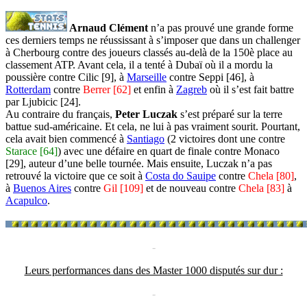
Arnaud Clément
n’a pas prouvé une grande forme
ces derniers temps ne réussissant à s’imposer que dans un challenger
à Cherbourg contre des joueurs classés au-delà de la 150è place au
classement ATP. Avant cela, il a tenté à Dubaï où il a mordu la
poussière contre Cilic [9], à
Marseille
contre Seppi [46], à
Rotterdam
contre
Berrer [62]
et enfin à
Zagreb
où il s’est fait battre
par Ljubicic [24].
Au contraire du français,
Peter Luczak
s’est préparé sur la terre
battue sud-américaine. Et cela, ne lui à pas vraiment sourit. Pourtant,
cela avait bien commencé à
Santiago
(2 victoires dont une contre
Starace [64]
) avec une défaire en quart de finale contre Monaco
[29], auteur d’une belle tournée. Mais ensuite, Luczak n’a pas
retrouvé la victoire que ce soit à
Costa do Sauipe
contre
Chela [80]
,
à
Buenos Aires
contre
Gil [109]
et de nouveau contre
Chela [83]
à
Acapulco
.
-
Leurs performances dans des Master 1000 disputés sur dur :
-