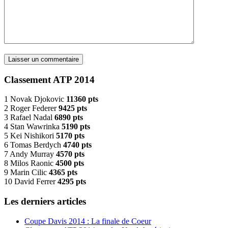
Classement ATP 2014
1 Novak Djokovic
11360 pts
2 Roger Federer
9425 pts
3 Rafael Nadal
6890 pts
4 Stan Wawrinka
5190 pts
5 Kei Nishikori
5170 pts
6 Tomas Berdych
4740 pts
7 Andy Murray
4570 pts
8 Milos Raonic
4500 pts
9 Marin Cilic
4365 pts
10 David Ferrer
4295 pts
Les derniers articles
Coupe Davis 2014 : La finale de Coeur