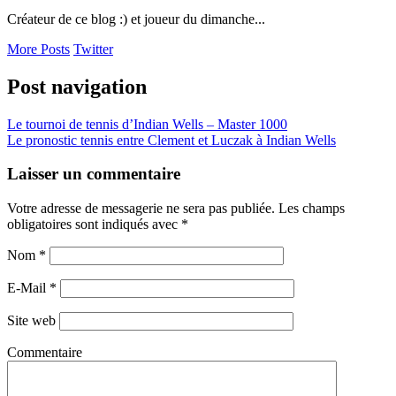
Créateur de ce blog :) et joueur du dimanche...
More Posts
Twitter
Post navigation
Le tournoi de tennis d’Indian Wells – Master 1000
Le pronostic tennis entre Clement et Luczak à Indian Wells
Laisser un commentaire
Votre adresse de messagerie ne sera pas publiée. Les champs
obligatoires sont indiqués avec
*
Nom
*
E-Mail
*
Site web
Commentaire