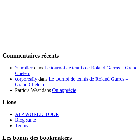
Commentaires récents
3surplice
dans
Le tournoi de tennis de Roland Garros – Grand
Chelem
corporeally
dans
Le tournoi de tennis de Roland Garros –
Grand Chelem
Patricia West
dans
On apprécie
Liens
ATP WORLD TOUR
Blog santé
Tennis
Les bonus des bookmakers