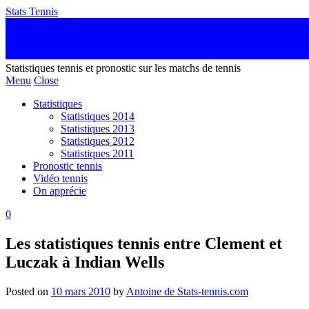
Stats Tennis
Statistiques tennis et pronostic sur les matchs de tennis
Menu
Close
Statistiques
Statistiques 2014
Statistiques 2013
Statistiques 2012
Statistiques 2011
Pronostic tennis
Vidéo tennis
On apprécie
0
Les statistiques tennis entre Clement et
Luczak à Indian Wells
Posted on
10 mars 2010
by
Antoine de Stats-tennis.com