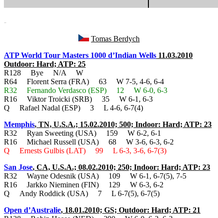
-
Tomas Berdych
ATP World Tour Masters 1000 d’Indian Wells
11.03.2010
Outdoor: Hard; ATP: 25
R128 Bye N/A W
R64 Florent Serra (FRA) 63 W 7-5, 4-6, 6-4
R32 Fernando Verdasco (ESP) 12 W 6-0, 6-3
R16 Viktor Troicki (SRB) 35 W 6-1, 6-3
Q Rafael Nadal (ESP) 3 L 4-6, 6-7(4)
Memphis
, TN, U.S.A.; 15.02.2010; 500; Indoor: Hard; ATP: 23
R32 Ryan Sweeting (USA) 159 W 6-2, 6-1
R16 Michael Russell (USA) 68 W 3-6, 6-3, 6-2
Q Ernests Gulbis (LAT) 99 L 6-3, 3-6, 6-7(3)
San Jose
, CA, U.S.A.; 08.02.2010; 250; Indoor: Hard; ATP: 23
R32 Wayne Odesnik (USA) 109 W 6-1, 6-7(5), 7-5
R16 Jarkko Nieminen (FIN) 129 W 6-3, 6-2
Q Andy Roddick (USA) 7 L 6-7(5), 6-7(5)
Open d’Australie
, 18.01.2010; GS; Outdoor: Hard; ATP: 21