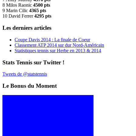
8 Milos Raonic
4500 pts
9 Marin Cilic
4365 pts
10 David Ferrer
4295 pts
Les derniers articles
Coupe Davis 2014 : La finale de Coeur
Classement ATP 2014 sur dur Nord-Américain
Statistiques tennis sur Herbe en 2013 & 2014
Stats Tennis sur Twitter !
Tweets de @statstennis
Le Bonus du Moment