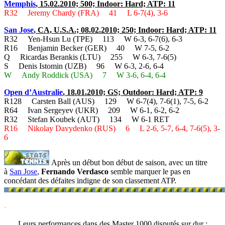
Memphis
, 15.02.2010; 500; Indoor: Hard; ATP: 11
R32 Jeremy Chardy (FRA) 41 L 6-7(4), 3-6
San Jose
, CA, U.S.A.; 08.02.2010; 250; Indoor: Hard; ATP: 11
R32 Yen-Hsun Lu (TPE) 113 W 6-3, 6-7(6), 6-3
R16 Benjamin Becker (GER) 40 W 7-5, 6-2
Q Ricardas Berankis (LTU) 255 W 6-3, 7-6(5)
S Denis Istomin (UZB) 96 W 6-3, 2-6, 6-4
W Andy Roddick (USA) 7 W 3-6, 6-4, 6-4
Open d’Australie
, 18.01.2010; GS; Outdoor: Hard; ATP: 9
R128 Carsten Ball (AUS) 129 W 6-7(4), 7-6(1), 7-5, 6-2
R64 Ivan Sergeyev (UKR) 209 W 6-1, 6-2, 6-2
R32 Stefan Koubek (AUT) 134 W 6-1 RET
R16 Nikolay Davydenko (RUS) 6 L 2-6, 5-7, 6-4, 7-6(5), 3-
6
Après un début bon début de saison, avec un titre
à
San Jose
,
Fernando Verdasco
semble marquer le pas en
concédant des défaites indigne de son classement ATP.
-
Leurs performances dans des Master 1000 disputés sur dur :