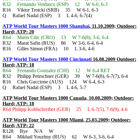
R32 Fernando Verdasco (ESP) 12 W 6-0, 6-3
R16 Viktor Troicki (SRB) 35 W 6-1, 6-3
Q Rafael Nadal (ESP) 3 L 4-6, 6-7(4)
ATP World Tour Masters 1000 Shanghai
, 11.10.2009; Outdoor:
Hard; ATP: 20
R64 Marin Cilic (CRO) 13 W 7-6(8), 3-6, 6-4
R32 Marat Safin (RUS) 86 W 3-6, 6-4, 6-4
R16 Gilles Simon (FRA) 10 L 3-6, 4-6
ATP World Tour Masters 1000 Cincinnati
16.08.2009 Outdoor:
Hard; ATP: 18
R64 Fernando Gonzalez (CHI) 12 W 6-4 RET
R32 Philipp Petzschner (GER) 39 W 7-6(8), 6-7(7), 6-4
R16 Chris Guccione (AUS) 124 W 6-4, 6-3
Q Rafael Nadal (ESP) 3 L 4-6, 5-7
ATP World Tour Masters 1000 Canada, 10.08.2009; Outdoor:
Hard; ATP: 18
R64 Philipp Kohlschreiber (GER) 25 L 6-7(5), 7-6(9), 4-6
ATP World Tour Masters 1000 Miami, 25.03.2009; Outdoor:
Hard; ATP: 22
R128 Bye N/A W
R64 Mikhail Youzhny (RUS) 62 W 6-3, 3-6, 6-4