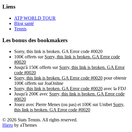
Liens
ATP WORLD TOUR
Blog santé
Tennis
Les bonus des bookmakers
Sorry, this link is broken. GA Error code #0020
100€ offerts sur
Sorry, this link is broken. GA Error code
#0020
Jusqu'à 150€ offerts sur
Sorry, this link is broken. GA Error
code #0020
Sorry, this link is broken. GA Error code #0020
pour obtenir
100€ offerts sur JoaOnline
Sorry, this link is broken. GA Error code #0020
avec la FDJ
Jusqu'à 200€ avec
Sorry, this link is broken. GA Error code
#0020
Jouez avec Pierre Menes (ou pas) et 100€ sur Unibet
Sorry,
this link is broken. GA Error code #0020
© 2026 Stats Tennis. All rights reserved.
Hiero
by aThemes