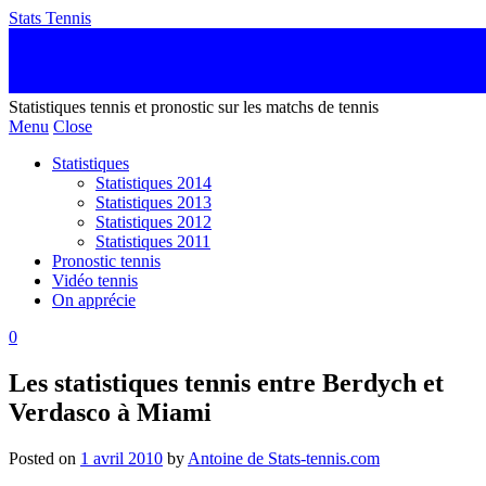
Stats Tennis
Statistiques tennis et pronostic sur les matchs de tennis
Menu
Close
Statistiques
Statistiques 2014
Statistiques 2013
Statistiques 2012
Statistiques 2011
Pronostic tennis
Vidéo tennis
On apprécie
0
Les statistiques tennis entre Berdych et
Verdasco à Miami
Posted on
1 avril 2010
by
Antoine de Stats-tennis.com