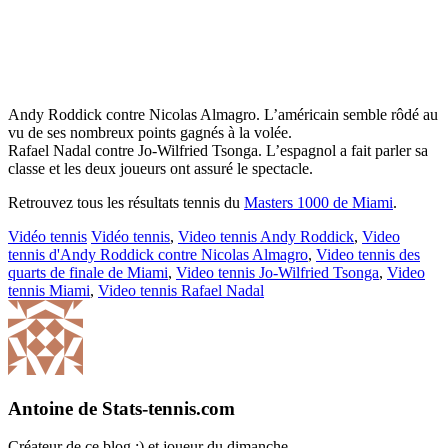
Andy Roddick contre Nicolas Almagro. L’américain semble rôdé au
vu de ses nombreux points gagnés à la volée.
Rafael Nadal contre Jo-Wilfried Tsonga. L’espagnol a fait parler sa
classe et les deux joueurs ont assuré le spectacle.
Retrouvez tous les résultats tennis du
Masters 1000 de Miami
.
Vidéo tennis
Vidéo tennis
,
Video tennis Andy Roddick
,
Video
tennis d'Andy Roddick contre Nicolas Almagro
,
Video tennis des
quarts de finale de Miami
,
Video tennis Jo-Wilfried Tsonga
,
Video
tennis Miami
,
Video tennis Rafael Nadal
Antoine de Stats-tennis.com
Créateur de ce blog :) et joueur du dimanche...