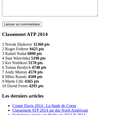
Classement ATP 2014
1 Novak Djokovic
11360 pts
2 Roger Federer
9425 pts
3 Rafael Nadal
6890 pts
4 Stan Wawrinka
5190 pts
5 Kei Nishikori
5170 pts
6 Tomas Berdych
4740 pts
7 Andy Murray
4570 pts
8 Milos Raonic
4500 pts
9 Marin Cilic
4365 pts
10 David Ferrer
4295 pts
Les derniers articles
Coupe Davis 2014 : La finale de Coeur
Classement ATP 2014 sur dur Nord-Américain
Statistiques tennis sur Herbe en 2013 & 2014