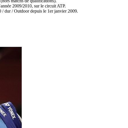
 (hors matchs de qualifications).
 l’année 2009/2010, sur le circuit ATP.
0 / dur / Outdoor depuis le 1er janvier 2009.