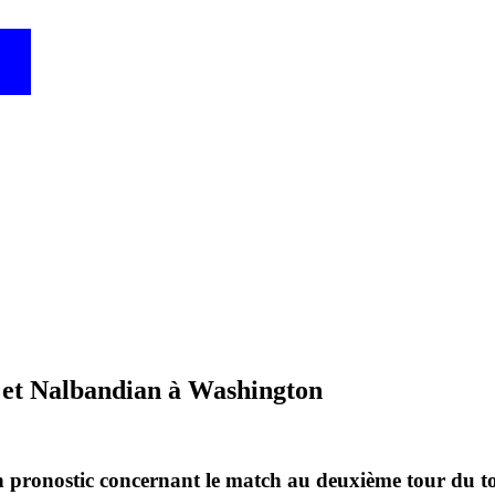
a et Nalbandian à Washington
t son pronostic concernant le match au deuxième tour 