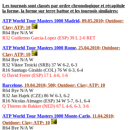
Les tournois sont classés par ordre chronologique et récapitule
la forme, la forme sur terre battue et les tournois similaires:
ATP World Tour Masters 1000 Madrid
, 09.05.2010; Outdoor:
Clay; ATP: 10
R64 Bye N/A W
R32 Guillermo Garcia-Lopez (ESP) 39 L 2-6 RET
ATP World Tour Masters 1000 Rome
, 25.04.2010; Outdoor:
Clay; ATP: 10
R64 Bye N/A W
R32 Viktor Troicki (SRB) 37 W 6-2, 6-3
R16 Santiago Giraldo (COL) 76 W 6-3, 6-4
Q David Ferrer (ESP) 17 L 4-6, 1-6
Barcelone
, 19.04.2010; 500; Outdoor: Clay; ATP: 10
R64 Bye N/A W
R32 Jan Hajek (CZE) 86 W 6-3, 6-2
R16 Nicolas Almagro (ESP) 34 W 5-7, 6-1, 6-4
Q Thiemo de Bakker (NED) 67 L 4-6, 6-3, 3-6
ATP World Tour
Masters 1000
Monte-Carlo
, 11.04.2010;
Outdoor: Clay; ATP: 10
R64 Bye N/A W