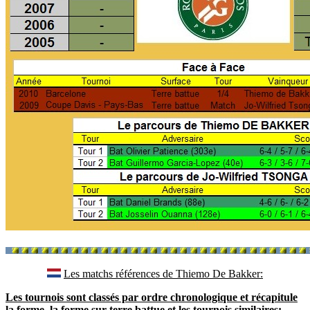
Les matchs référenc
es de
Thiemo De Bakker
:
Les tournois sont classés par ordre chronologique et récapitule
la forme, la forme sur terre battue et les tournois similaires: