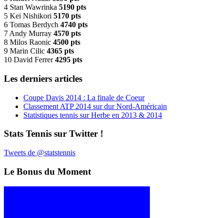
4 Stan Wawrinka
5190 pts
5 Kei Nishikori
5170 pts
6 Tomas Berdych
4740 pts
7 Andy Murray
4570 pts
8 Milos Raonic
4500 pts
9 Marin Cilic
4365 pts
10 David Ferrer
4295 pts
Les derniers articles
Coupe Davis 2014 : La finale de Coeur
Classement ATP 2014 sur dur Nord-Américain
Statistiques tennis sur Herbe en 2013 & 2014
Stats Tennis sur Twitter !
Tweets de @statstennis
Le Bonus du Moment