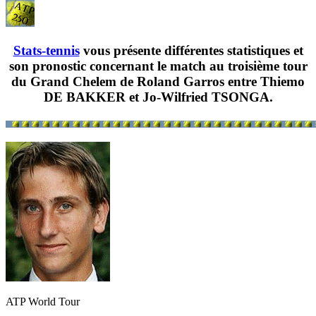
Stats-tennis
vous présente différentes statistiques et
son pronostic concernant le match au troisième tour
du Grand Chelem de Roland Garros entre Thiemo
DE BAKKER et Jo-Wilfried TSONGA.
ATP World Tour