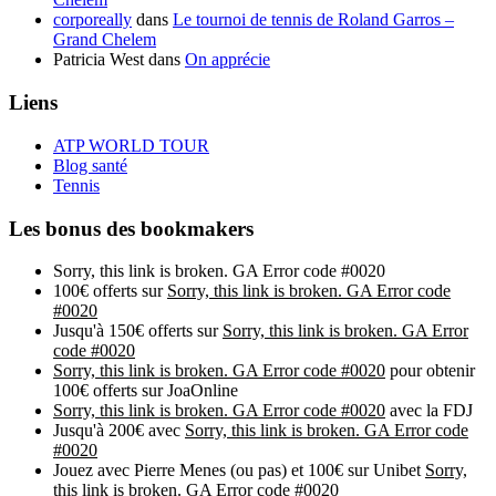
corporeally
dans
Le tournoi de tennis de Roland Garros –
Grand Chelem
Patricia West
dans
On apprécie
Liens
ATP WORLD TOUR
Blog santé
Tennis
Les bonus des bookmakers
Sorry, this link is broken. GA Error code #0020
100€ offerts sur
Sorry, this link is broken. GA Error code
#0020
Jusqu'à 150€ offerts sur
Sorry, this link is broken. GA Error
code #0020
Sorry, this link is broken. GA Error code #0020
pour obtenir
100€ offerts sur JoaOnline
Sorry, this link is broken. GA Error code #0020
avec la FDJ
Jusqu'à 200€ avec
Sorry, this link is broken. GA Error code
#0020
Jouez avec Pierre Menes (ou pas) et 100€ sur Unibet
Sorry,
this link is broken. GA Error code #0020