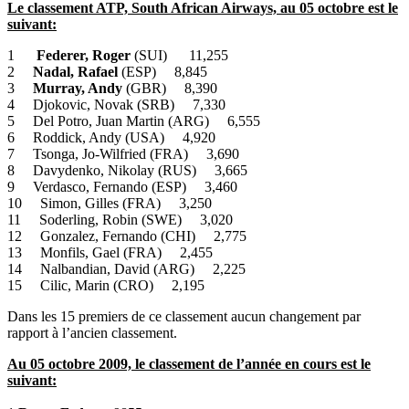
Le classement ATP, South African Airways, au 05 octobre est le
suivant:
1
Federer, Roger
(SUI) 11,255
2
Nadal, Rafael
(ESP) 8,845
3
Murray, Andy
(GBR) 8,390
4 Djokovic, Novak (SRB) 7,330
5 Del Potro, Juan Martin (ARG) 6,555
6 Roddick, Andy (USA) 4,920
7 Tsonga, Jo-Wilfried (FRA) 3,690
8 Davydenko, Nikolay (RUS) 3,665
9 Verdasco, Fernando (ESP) 3,460
10 Simon, Gilles (FRA) 3,250
11 Soderling, Robin (SWE) 3,020
12 Gonzalez, Fernando (CHI) 2,775
13 Monfils, Gael (FRA) 2,455
14 Nalbandian, David (ARG) 2,225
15 Cilic, Marin (CRO) 2,195
Dans les 15 premiers de ce classement aucun changement par
rapport à l’ancien classement.
Au 05 octobre 2009, le classement de l’année en cours est le
suivant: