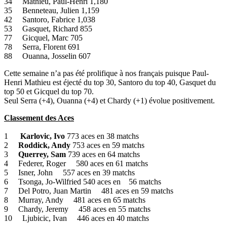
34 Mathieu, Paul-Henri 1,180
35 Benneteau, Julien 1,159
42 Santoro, Fabrice 1,038
53 Gasquet, Richard 855
77 Gicquel, Marc 705
78 Serra, Florent 691
88 Ouanna, Josselin 607
Cette semaine n’a pas été prolifique à nos français puisque Paul-
Henri Mathieu est éjecté du top 30, Santoro du top 40, Gasquet du
top 50 et Gicquel du top 70.
Seul Serra (+4), Ouanna (+4) et Chardy (+1) évolue positivement.
Classement des Aces
1
Karlovic, Ivo
773 aces en 38 matchs
2
Roddick, Andy
753 aces en 59 matchs
3
Querrey, Sam
739 aces en 64 matchs
4 Federer, Roger 580 aces en 61 matchs
5 Isner, John 557 aces en 39 matchs
6 Tsonga, Jo-Wilfried 540 aces en 56 matchs
7 Del Potro, Juan Martin 481 aces en 59 matchs
8 Murray, Andy 481 aces en 65 matchs
9 Chardy, Jeremy 458 aces en 55 matchs
10 Ljubicic, Ivan 446 aces en 40 matchs