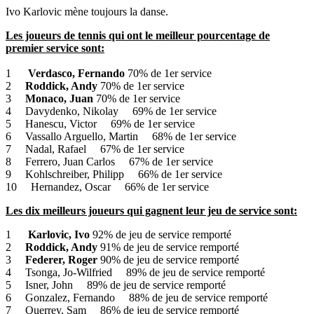
Ivo Karlovic mène toujours la danse.
Les joueurs de tennis qui ont le meilleur pourcentage de
premier service sont:
1
Verdasco, Fernando
70% de 1er service
2
Roddick, Andy
70% de 1er service
3
Monaco, Juan
70% de 1er service
4 Davydenko, Nikolay 69% de 1er service
5 Hanescu, Victor 69% de 1er service
6 Vassallo Arguello, Martin 68% de 1er service
7 Nadal, Rafael 67% de 1er service
8 Ferrero, Juan Carlos 67% de 1er service
9 Kohlschreiber, Philipp 66% de 1er service
10 Hernandez, Oscar 66% de 1er service
Les dix meilleurs joueurs qui gagnent leur jeu de service sont:
1
Karlovic, Ivo
92% de jeu de service remporté
2
Roddick, Andy
91% de jeu de service remporté
3
Federer, Roger
90% de jeu de service remporté
4 Tsonga, Jo-Wilfried 89% de jeu de service remporté
5 Isner, John 89% de jeu de service remporté
6 Gonzalez, Fernando 88% de jeu de service remporté
7 Querrey, Sam 86% de jeu de service remporté