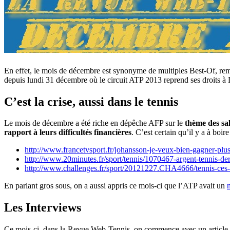
En effet, le mois de décembre est synonyme de multiples Best-Of, remi
depuis lundi 31 décembre où le circuit ATP 2013 reprend ses droits à
C’est la crise, aussi dans le tennis
Le mois de décembre a été riche en dépêche AFP sur le
thème des sal
rapport à leurs difficultés financières
. C’est certain qu’il y a à boir
http://www.francetvsport.fr/johansson-je-veux-bien-gagner-pl
http://www.20minutes.fr/sport/tennis/1070467-argent-tennis-derri
http://www.challenges.fr/sport/20121227.CHA4666/tennis-ces-sta
En parlant gros sous, on a aussi appris ce mois-ci que l’ATP avait un
Les Interviews
Ce mois-ci, dans la Revue Web-Tennis, on commence avec un article sur