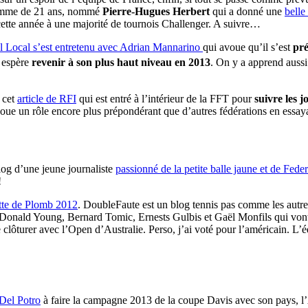
e homme de 21 ans, nommé
Pierre-Hugues Herbert
qui a donné une
belle
a cette année à une majorité de tournois Challenger. A suivre…
l Local s’est entretenu avec Adrian Mannarino
qui avoue qu’il s’est
pré
 espère
revenir à son plus haut niveau en 2013
. On y a apprend aussi
 cet
article de RFI
qui est entré à l’intérieur de la FFT pour
suivre les 
e un rôle encore plus prépondérant que d’autres fédérations en essayan
log d’une jeune journaliste
passionné de la petite balle jaune et de Feder
!
te de Plomb 2012
. DoubleFaute est un blog tennis pas comme les autr
t Donald Young, Bernard Tomic, Ernests Gulbis et Gaël Monfils qui vont 
le clôturer avec l’Open d’Australie. Perso, j’ai voté pour l’américain. 
Del Potro
à faire la campagne 2013 de la coupe Davis avec son pays, l’Ar