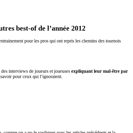
utres best-of de l’année 2012
ntrainement pour les pros qui ont repris les chemins des tournois
t des interviews de joueurs et joueuses
expliquant leur mal-être par
à savoir pour ceux qui l’ignoraient.
 comme on a pu le souligner avec les articles précédents et la