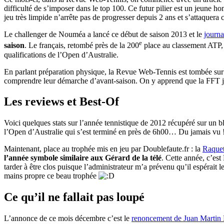
difficulté de s’imposer dans le top 100. Ce futur pilier est un jeun
jeu très limpide n’arrête pas de progresser depuis 2 ans et s’attaquer
Le challenger de Nouméa a lancé ce début de saison 2013 et le
journa
e
saison
. Le français, retombé près de la 200
place au classement ATP,
qualifications de l’Open d’Australie.
En parlant préparation physique, la Revue Web-Tennis est tombée sur
comprendre leur démarche d’avant-saison. On y apprend que la FFT jou
Les reviews et Best-Of
Voici quelques stats sur l’année tennistique de 2012 récupéré sur un b
l’Open d’Australie qui s’est terminé en près de 6h00… Du jamais vu 
Maintenant, place au trophée mis en jeu par Doublefaute.fr : la
Raquet
l’année symbole similaire aux Gérard de la télé
. Cette année, c’es
tarder à être clos puisque l’administrateur m’a prévenu qu’il espérait 
mains propre ce beau trophée
Ce qu’il ne fallait pas loupé
L’annonce de ce mois décembre c’est le
renoncement de Juan Martin 