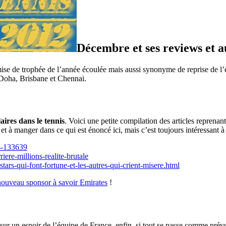
Décembre et ses reviews et a
se de trophée de l’année écoulée mais aussi synonyme de reprise de l’e
 Doha, Brisbane et Chennai.
aires dans le tennis
. Voici une petite compilation des articles reprenan
e et à manger dans ce qui est énoncé ici, mais c’est toujours intéressant 
us-133639
ere-millions-realite-brutale
rs-qui-font-fortune-et-les-autres-qui-crient-misere.html
nouveau sponsor à savoir Emirates
!
 un espoir de l’équipe de France, enfin, si tout se passe comme prévu,